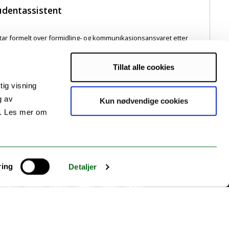
tudentassistent
tar formelt over formidling- og kommunikasjonsansvaret etter
ed å avslutte sin mastergrad i [...]
Tillat alle cookies
tig visning
g av
Kun nødvendige cookies
s. Les mer om
ring
Detaljer