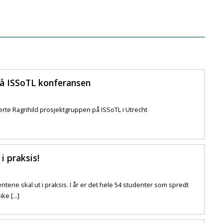
på ISSoTL konferansen
rte Ragnhild prosjektgruppen på ISSoTL i Utrecht
i praksis!
ene skal ut i praksis. I år er det hele 54 studenter som spredt
ke [...]