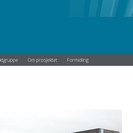
ktgruppe
Om prosjektet
Formidling