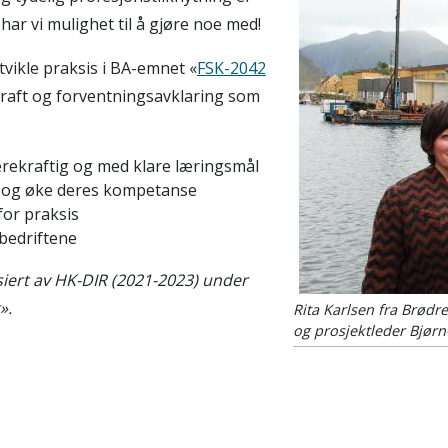
ar vi mulighet til å gjøre noe med!
tvikle praksis i BA-emnet «
FSK-2042
raft og forventningsavklaring som
ærekraftig og med klare læringsmål
 og øke deres kompetanse
for praksis
bedriftene
nsiert av HK-DIR (2021-2023) under
».
Rita Karlsen fra Brødr
og prosjektleder Bjørn