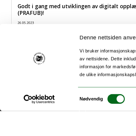
Godt i gang med utviklingen av digitalt opp
(PRAFUB)!
26.05.2023
Vil din bedrift være med å utvikle vårt opplæringsprogram for vei
Denne nettsiden anve
Alle nyheter
Vi bruker informasjonskapsl
av nettsidene. Dette inklud
informasjon for markedsfør
de ulike informasjonskaps
Samtykkevalg
Nødvendig
Akutt hjelp
Si ifra!
Driftsmeldinger