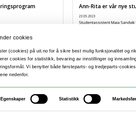
læringsprogram
Ann-Rita er vår nye s
23.05.2023
Studentassistent Maja Sandvik 
ledning i praksisbedrifter?
Amalie Hefre Lie, som er i ferd m
nder cookies
er (cookies) på uit.no for å sikre best mulig funksjonalitet og rik
erer cookies for statistikk, bevaring av innstillinger og innsamlin
ingsformål. Vi benytter både førsteparts- og tredjeparts-cookie
lene nedenfor.
Egenskaper
Statistikk
Markedsfø
Kontakt UiT
For media
For skoler