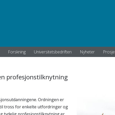
Forskning
Universitetsbedriften
Nyheter
Prosje
en profesjonstilknytning
esjonsutdanningene. Ordningen er
il tross for enkelte utfordringer og
g tydelig profesjonstilknytning er