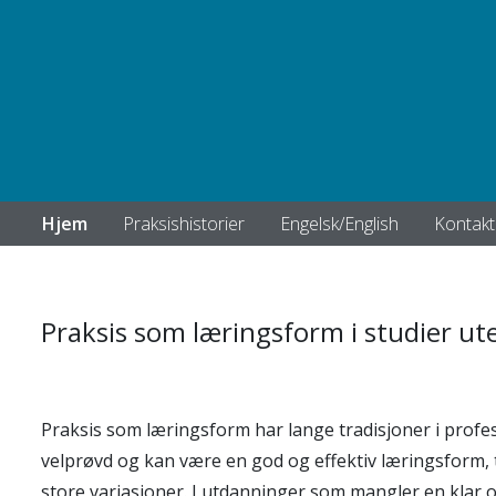
Hjem
Praksishistorier
Engelsk/English
Kontakt
Praksis som læringsform i studier ut
Praksis som læringsform har lange tradisjoner i prof
velprøvd og kan være en god og effektiv læringsform, t
store variasjoner. I utdanninger som mangler en klar o