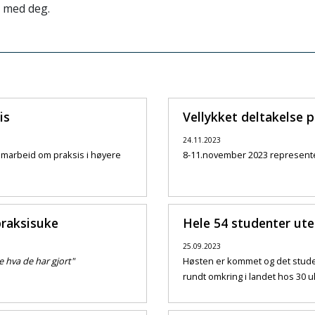
t med deg.
is
Vellykket deltakelse 
24.11.2023
amarbeid om praksis i høyere
8-11.november 2023 represente
praksisuke
Hele 54 studenter ute 
25.09.2023
e hva de har gjort"
Høsten er kommet og det student
rundt omkring i landet hos 30 uli