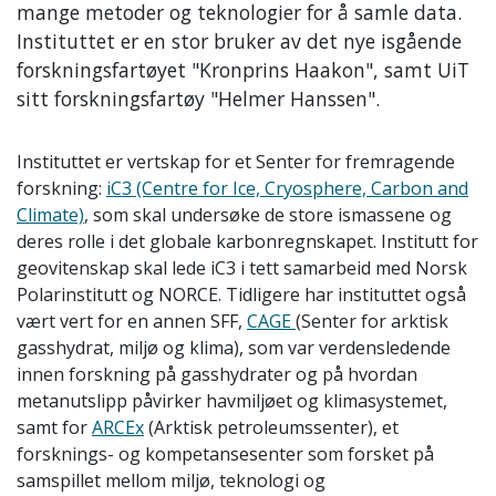
mange metoder og teknologier for å samle data.
Instituttet er en stor bruker av det nye isgående
forskningsfartøyet "Kronprins Haakon", samt UiT
sitt forskningsfartøy "Helmer Hanssen".
Instituttet er vertskap for et Senter for fremragende
forskning:
iC3 (Centre for Ice, Cryosphere, Carbon and
Climate)
, som skal undersøke de store ismassene og
deres rolle
i det globale karbonregnskapet. Institutt for
geovitenskap skal lede iC3 i tett samarbeid med Norsk
Polarinstitutt og NORCE. Tidligere har instituttet også
vært vert for en
annen SFF,
CAGE
(Senter for arktisk
gasshydrat, miljø og klima), som var verdensledende
innen forskning på gasshydrater og på hvordan
metanutslipp påvirker havmiljøet
og klimasystemet,
samt for
ARCEx
(Arktisk petroleumssenter), et
forsknings- og kompetansesenter som forsket på
samspillet mellom miljø, teknologi og