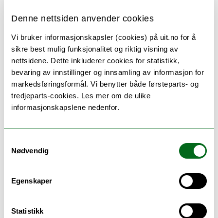
Ph.d.-grader (3 år)
Denne nettsiden anvender cookies
Øvrige studier
Vi bruker informasjonskapsler (cookies) på uit.no for å
sikre best mulig funksjonalitet og riktig visning av
nettsidene. Dette inkluderer cookies for statistikk,
bevaring av innstillinger og innsamling av informasjon for
markedsføringsformål. Vi benytter både førsteparts- og
2 studieprogram
tredjeparts-cookies. Les mer om de ulike
informasjonskapslene nedenfor.
Samtykkevalg
Nødvendig
Egenskaper
Statistikk