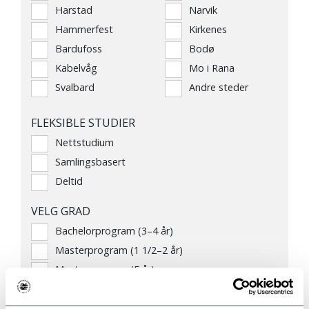
Harstad
Narvik
Hammerfest
Kirkenes
Bardufoss
Bodø
Kabelvåg
Mo i Rana
Svalbard
Andre steder
FLEKSIBLE STUDIER
Nettstudium
Samlingsbasert
Deltid
VELG GRAD
Bachelorprogram (3–4 år)
Masterprogram (1 1/2–2 år)
Masterprogram (5 år)
Årsstudier
Profesjonsstudier (6 år)