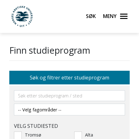
Søk
Meny
UiT Norges arktiske universitet
Gå til hovedinnhold
Finn studieprogram
Søk og filtrer etter studieprogram
VELG STUDIESTED
Tromsø
Alta