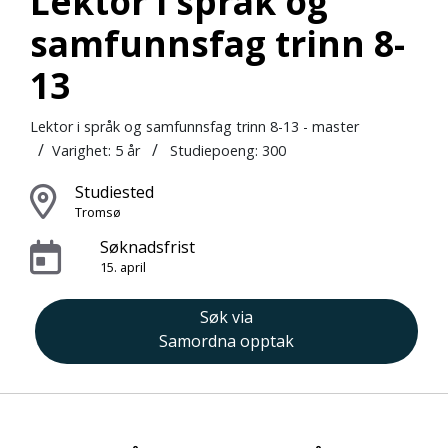
Lektor i språk og
samfunnsfag trinn 8-
13
Lektor i språk og samfunnsfag trinn 8-13 - master
/
/
Varighet:
5 år
Studiepoeng: 300
Studiested
Tromsø
Søknadsfrist
15. april
Søk via
Samordna opptak