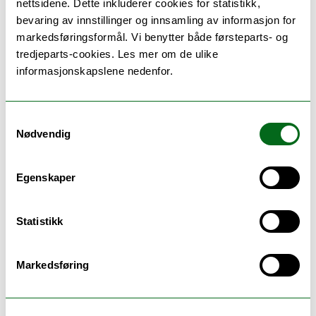
nettsidene. Dette inkluderer cookies for statistikk,
på søknaden og når studiene starter.
bevaring av innstillinger og innsamling av informasjon for
markedsføringsformål. Vi benytter både førsteparts- og
tredjeparts-cookies. Les mer om de ulike
informasjonskapslene nedenfor.
Samtykkevalg
Nødvendig
Egenskaper
Statistikk
Seks gode grunner til å velge UiT
Markedsføring
Populære og unike studier, en rekke
utvekslingsmuligheter, et inkluderende
studentmiljø, kort vei til storslått natur og