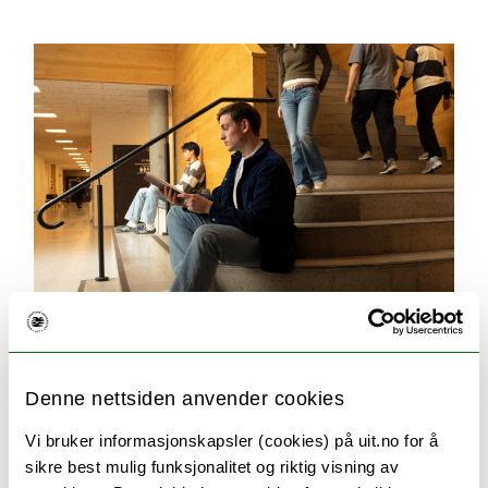
Søking og opptak
Denne nettsiden anvender cookies
Her finner du svar på alt du lurer på om
Vi bruker informasjonskapsler (cookies) på uit.no for å
søknadsprosessen. For eksempel hvilken
sikre best mulig funksjonalitet og riktig visning av
dokumentasjon du må sende inn, når du får svar