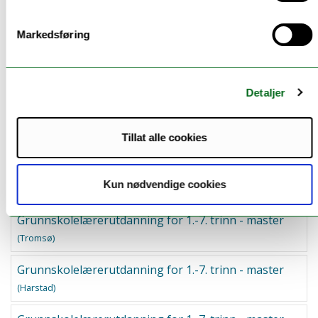
Hele studier ved UiT
Markedsføring
Nett- og samlingsbaserte utdanninger
Detaljer
Hva vil du bli?
Tillat alle cookies
Kun nødvendige cookies
Relevante utdanninger fra UiT:
Grunnskolelærerutdanning for 1.-7. trinn - master
(Tromsø)
Grunnskolelærerutdanning for 1.-7. trinn - master
(Harstad)