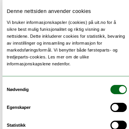
har tatt en mastergrad, og brukes ofte om lærere som
underviser i videregående opplæring.
Denne nettsiden anvender cookies
Grunnskolelærere kan også ha tittelen
adjunkt
.
Vi bruker informasjonskapsler (cookies) på uit.no for å
sikre best mulig funksjonalitet og riktig visning av
nettsidene. Dette inkluderer cookies for statistikk, bevaring
Hvor kan jeg jobbe?
av innstillinger og innsamling av informasjon for
Som grunnskolelærer kan du jobbe i grunnskolen, det
markedsføringsformål. Vi benytter både førsteparts- og
vil si barne- og ungdomsskolen. Du er også kvalifisert
tredjeparts-cookies. Les mer om de ulike
til å jobbe i voksenopplæringen.
informasjonskapslene nedenfor.
Samtykkevalg
Yrkesbeskrivelsen er basert på åpne data fra utdanning.no og er
Nødvendig
underlagt Norsk lisens for offentlige data (NLOD). Teksten
vedlikeholdes på utdanning.no.
Egenskaper
Andre studiesider
Statistikk