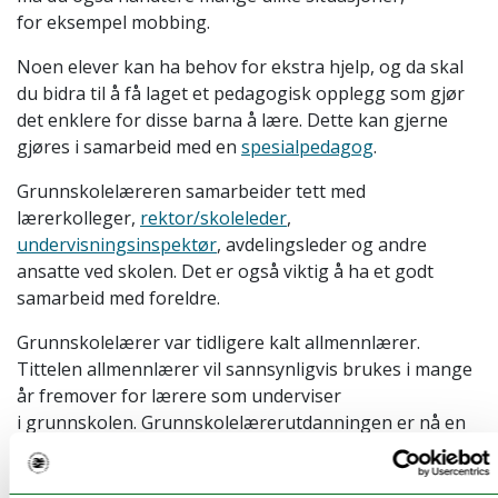
for eksempel mobbing.
Noen elever kan ha behov for ekstra hjelp, og da skal
du bidra til å få laget et pedagogisk opplegg som gjør
det enklere for disse barna å lære. Dette kan gjerne
gjøres i samarbeid med en
spesialpedagog
.
Grunnskolelæreren samarbeider tett med
lærerkolleger,
rektor/skoleleder
,
undervisningsinspektør
, avdelingsleder og andre
ansatte ved skolen. Det er også viktig å ha et godt
samarbeid med foreldre.
Grunnskolelærer var tidligere kalt allmennlærer.
Tittelen allmennlærer vil sannsynligvis brukes i mange
år fremover for lærere som underviser
i grunnskolen. Grunnskolelærerutdanningen er nå en
mastergrad, og nyutdannede grunnskolelærere er
lektorer
. Lektor er egentlig tittelen på en lærer som