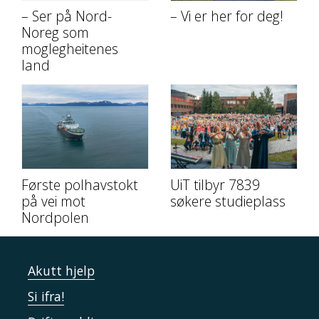
– Ser på Nord-
– Vi er her for deg!
Noreg som
moglegheitenes
land
Første polhavstokt
UiT tilbyr 7839
på vei mot
søkere studieplass
Nordpolen
Akutt hjelp
Si ifra!