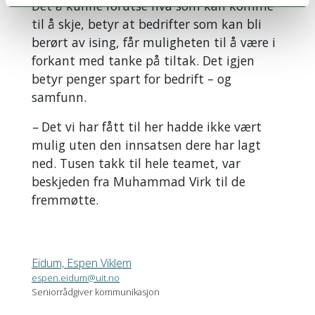
Det å kunne forutse hva som kan komme
til å skje, betyr at bedrifter som kan bli
berørt av ising, får muligheten til å være i
forkant med tanke på tiltak. Det igjen
betyr penger spart for bedrift – og
samfunn.
–
Det vi har fått til her hadde ikke vært
mulig uten den innsatsen dere har lagt
ned. Tusen takk til hele teamet, var
beskjeden fra Muhammad Virk til de
fremmøtte.
Eidum, Espen Viklem
espen.eidum@uit.no
Seniorrådgiver kommunikasjon