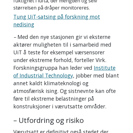
fuktighet i lufta, der mengden og selv
størrelsen på dråper monitoreres.
Tung UiT-satsing på forskning mot
nedising
–
Med den nye stasjonen gir vi eksterne
aktører muligheten til i samarbeid med
UiT å teste for eksempel værsensorer
under ekstreme forhold, forteller Virk.
Forskningsgruppa han leder ved
Institute
of Industrial Technology
, jobber med blant
annet kaldt klimateknologi og
atmosfærisk ising. Og sistnevnte kan ofte
føre til ekstreme belastninger på
konstruksjoner i værutsatte områder.
– Utfordring og risiko
Værutsatt er definitivt også stedet der