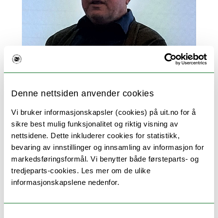
Denne nettsiden anvender cookies
Vi bruker informasjonskapsler (cookies) på uit.no for å
sikre best mulig funksjonalitet og riktig visning av
nettsidene. Dette inkluderer cookies for statistikk,
bevaring av innstillinger og innsamling av informasjon for
markedsføringsformål. Vi benytter både førsteparts- og
Svein Fikke.
tredjeparts-cookies. Les mer om de ulike
FOTO: ESPEN VIKLEM EIDUM
informasjonskapslene nedenfor.
–
Atmosfærisk ising er en utfordring og en
sikkerhetsrisiko i arktiske områder. Isingen
Samtykkevalg