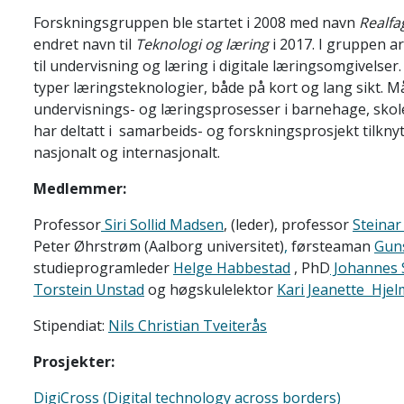
Forskningsgruppen ble startet i 2008 med navn
Realfa
endret navn til
Teknologi og læring
i 2017. I gruppen a
til undervisning og læring i digitale læringsomgivelser
typer læringsteknologier, både på kort og lang sikt. Må
undervisnings- og læringsprosesser i barnehage, sko
har deltatt i samarbeids- og forskningsprosjekt tilkn
nasjonalt og internasjonalt.
Medlemmer:
Professor
Siri Sollid Madsen
, (leder), professor
Steinar
Peter Øhrstrøm (Aalborg universitet)
,
førsteaman
Gun
studieprogramleder
Helge Habbestad
, PhD
Johannes 
Torstein Unstad
og høgskulelektor
Kari Jeanette Hje
Stipendiat:
Nils Christian Tveiterås
Prosjekter:
DigiCross (Digital technology across borders)