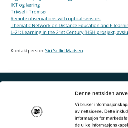
IKT og læring
Trivsel i Tromsø
Remote observations with optical sensors
Thematic Network on Distance Education and E-learning 
L-21: Learning in the 21st Century (HSH prosjekt, avslu
Kontaktperson:
Siri Sollid Madsen
.
Akutt hjelp
Denne nettsiden anve
Si ifra!
Vi bruker informasjonskapsl
Driftsmeldinger
av nettsidene. Dette inklud
Personvern ved UiT
informasjon for markedsfør
de ulike informasjonskaps
Sikkerhet, beredskap og personvern