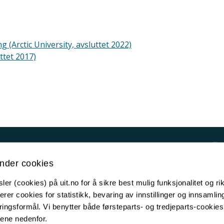
(Arctic University, avsluttet 2022)
ttet 2017)
Kontakt UiT
nder cookies
For media
er (cookies) på uit.no for å sikre best mulig funksjonalitet og rik
For skoler
erer cookies for statistikk, bevaring av innstillinger og innsamlin
Ledige stillinger
ingsformål. Vi benytter både førsteparts- og tredjeparts-cookie
lene nedenfor.
English website