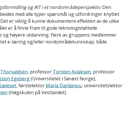
gsformidling og IKT i et nordområdeperspektiv
. Den
rbeides med alle typer spørsmål og utfordringer knyttet
. Det er viktig å kunne dokumentere effekten av de ulike
let er å finne fram til gode teknologistøttede
le og høyere utdanning. Flere av gruppens medlemmer
yttet e-læring og/eller nordområdekunnskap, både
 Thorvaldsen
, professor
Torsten Aslaksen
, professor
stein Egeberg
(Universitetet i Sørøst Norge),
Sæleset
, førstelektor
Maria Dardanou
, universitetslektor
lmen
(Høgskulen på Vestlandet).