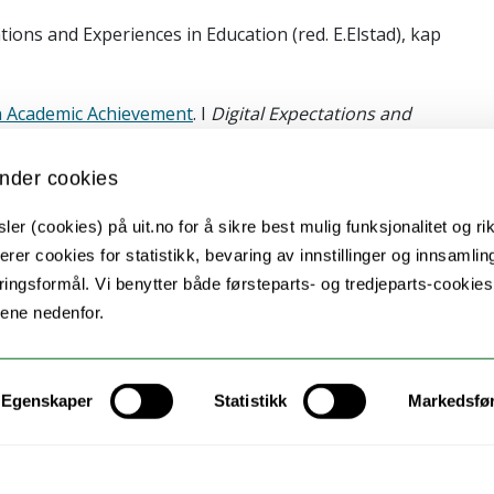
ations and Experiences in Education (red. E.Elstad), kap
n Academic Achievement
. I
Digital Expectations and
nder cookies
tudy on Student Relationships and Perceived Quality of
 & H. Savela), kap 19, 2017.
er (cookies) på uit.no for å sikre best mulig funksjonalitet og rik
erer cookies for statistikk, bevaring av innstillinger og innsamlin
g unge i Tromsø.
Norges Barnevern
nr 2/3 2018.
ingsformål. Vi benytter både førsteparts- og tredjeparts-cookie
lene nedenfor.
 victizatioan, mental health indicators and quality of
ce in the presence of bullying victimization,
Egenskaper
Statistikk
Markedsfø
ay.
Scandinavian Journal of Psychology,
2024.