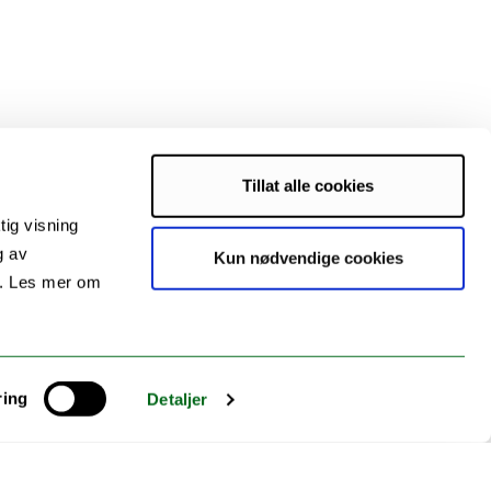
Tillat alle cookies
tig visning
g av
Kun nødvendige cookies
s. Les mer om
ring
Detaljer