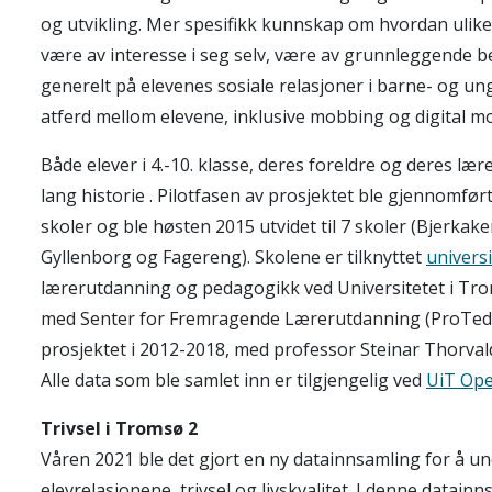
og utvikling. Mer spesifikk kunnskap om hvordan ulike tr
være av interesse i seg selv, være av grunnleggende be
generelt på elevenes sosiale relasjoner i barne- og u
atferd mellom elevene, inklusive mobbing og digital m
Både elever i 4.-10. klasse, deres foreldre og deres lære
lang historie . Pilotfasen av prosjektet ble gjennomfør
skoler og ble høsten 2015 utvidet til 7 skoler (Bjerkak
Gyllenborg og Fagereng). Skolene er tilknyttet
univers
lærerutdanning og pedagogikk ved Universitetet i Trom
med Senter for Fremragende Lærerutdanning (ProTed). 
prosjektet i 2012-2018, med professor Steinar Thorval
Alle data som ble samlet inn er tilgjengelig ved
UiT Ope
Trivsel i Tromsø 2
Våren 2021 ble det gjort en ny datainnsamling for å 
elevrelasjonene, trivsel og livskvalitet. I denne datai