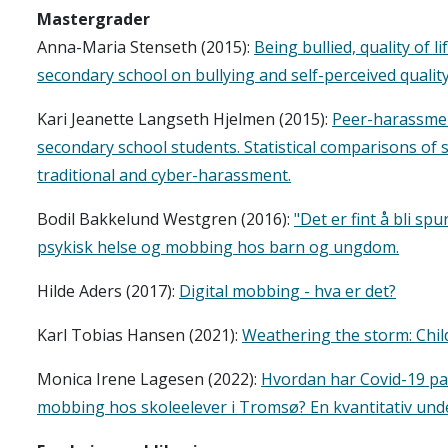
Mastergrader
Anna-Maria Stenseth (2015):
Being bullied, quality of 
secondary school on bullying and self-perceived quality 
Kari Jeanette Langseth Hjelmen (2015):
Peer-harassmen
secondary school students. Statistical comparisons of
traditional and cyber-harassment.
Bodil Bakkelund Westgren (2016):
"Det er fint å bli s
psykisk helse og mobbing hos barn og ungdom.
Hilde Aders (2017):
Digital mobbing - hva er det?
Karl Tobias Hansen (2021):
Weathering the storm: Chil
Monica Irene Lagesen (2022):
Hvordan har Covid-19 pan
mobbing hos skoleelever i Tromsø? En kvantitativ under