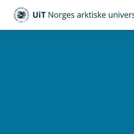
UiT Norges arktiske universitet
Gå til hovedinnhold