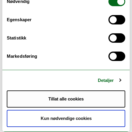
Nødvendig
Hvalross
Egenskaper
Statistikk
Skipsfart og shipping
Markedsføring
Aksjer, finans og
rentenivå
Detaljer
Geopolitikk
Tillat alle cookies
Kun nødvendige cookies
Pressevakt