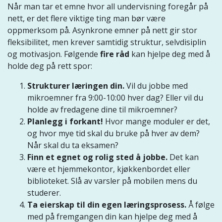
Når man tar et emne hvor all undervisning foregår på
nett, er det flere viktige ting man bør være
oppmerksom på. Asynkrone emner på nett gir stor
fleksibilitet, men krever samtidig struktur, selvdisiplin
og motivasjon. Følgende
fire råd
kan hjelpe deg med å
holde deg på rett spor:
Strukturer læringen din.
Vil du jobbe med
mikroemner fra 9:00-10:00 hver dag? Eller vil du
holde av fredagene dine til mikroemner?
Planlegg i forkant!
Hvor mange moduler er det,
og hvor mye tid skal du bruke på hver av dem?
Når skal du ta eksamen?
Finn et egnet og rolig sted å jobbe.
Det kan
være et hjemmekontor, kjøkkenbordet eller
biblioteket. Slå av varsler på mobilen mens du
studerer.
Ta eierskap til din egen læringsprosess.
Å
følge
med på fremgangen din kan hjelpe deg med å