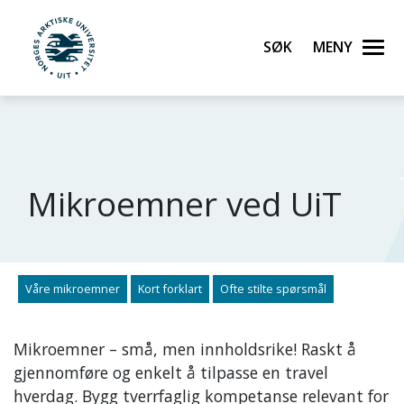
Søk
Meny
UiT Norges arktiske universitet
Gå til hovedinnhold
Mikroemner ved UiT
Våre mikroemner
Kort forklart
Ofte stilte spørsmål
Mikroemner – små, men innholdsrike! Raskt å
gjennomføre og enkelt å tilpasse en travel
hverdag. Bygg tverrfaglig kompetanse relevant for