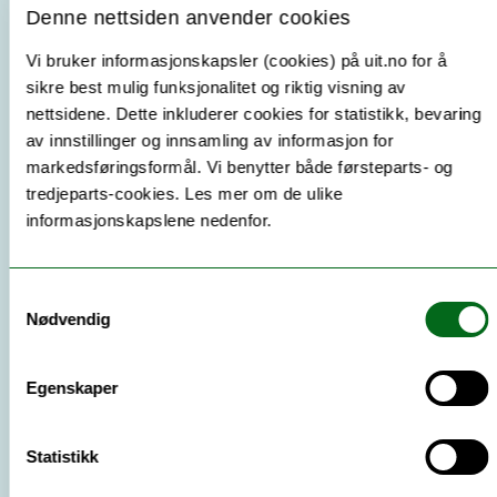
Studer når du vil med denne
asynkrone læringen.
Du
Denne nettsiden anvender cookies
kan ta emnet når som helst og hvor som helst. Det er
Vi bruker informasjonskapsler (cookies) på uit.no for å
hverken faste undervisningstidspunkt eller fysisk
sikre best mulig funksjonalitet og riktig visning av
oppmøte. Merk likevel at eksamen må tas i løpet av
nettsidene. Dette inkluderer cookies for statistikk, bevaring
semesteret og at det er
faste søknadsfrister.
av innstillinger og innsamling av informasjon for
markedsføringsformål. Vi benytter både førsteparts- og
tredjeparts-cookies. Les mer om de ulike
informasjonskapslene nedenfor.
Ingen spesielle forkunnskapskrav
Samtykkevalg
Nødvendig
Innholdet i et mikroemne er lagt opp slik at det
ikke
kreves noen spesielle forkunnskapskrav
ut over
opptak som student ved UiT med generell
Egenskaper
studiekompetanse eller realkompetanse. Temaene skal
være relevante for fremtidige studier og arbeidsliv.
Statistikk