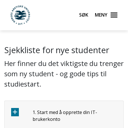
Gå til hovedinnhold
Søk
Meny
UiT Norges arktiske universitet
Sjekkliste for nye studenter
Her finner du det viktigste du trenger
som ny student - og gode tips til
studiestart.
1. Start med å opprette din IT-
brukerkonto