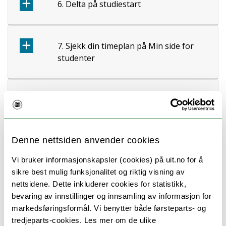
6. Delta på studiestart
7. Sjekk din timeplan på Min side for
studenter
8. Søk lån og stipend
Denne nettsiden anvender cookies
9. Adgang til UiTs bygg
Vi bruker informasjonskapsler (cookies) på uit.no for å
sikre best mulig funksjonalitet og riktig visning av
nettsidene. Dette inkluderer cookies for statistikk,
Starthjelp – nyttige tips ved
bevaring av innstillinger og innsamling av informasjon for
markedsføringsformål. Vi benytter både førsteparts- og
studiestart
tredjeparts-cookies. Les mer om de ulike