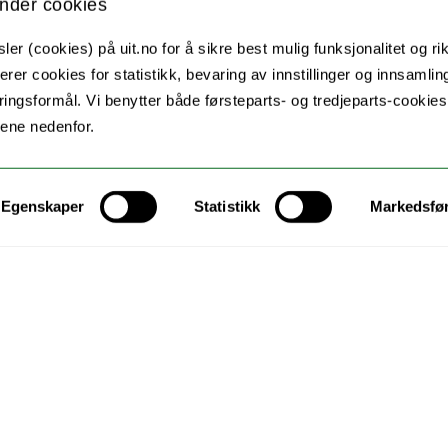
nder cookies
msø
Trond-Helge Jensen
er (cookies) på uit.no for å sikre best mulig funksjonalitet og rik
a
Torill Iversen
erer cookies for statistikk, bevaring av innstillinger og innsamlin
ingsformål. Vi benytter både førsteparts- og tredjeparts-cookie
Brynjar Wikeland
lene nedenfor.
 Tromsø
Egon Holstad
Egenskaper
Statistikk
Markedsfø
Kontakt UiT
For media
For skoler