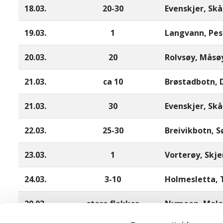
18.03.
20-30
Evenskjer, Sk
19.03.
1
Langvann, Pes
20.03.
20
Rolvsøy, Måsø
21.03.
ca 10
Brøstadbotn, 
21.03.
30
Evenskjer, Sk
22.03.
25-30
Breivikbotn, S
23.03.
1
Vorterøy, Skje
24.03.
3-10
Holmesletta,
29.03.
store flokker
Nymoen, Mal