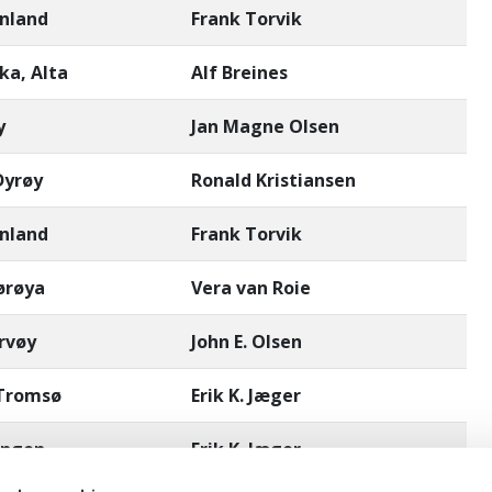
ånland
Frank Torvik
ka, Alta
Alf Breines
y
Jan Magne Olsen
Dyrøy
Ronald Kristiansen
ånland
Frank Torvik
ørøya
Vera van Roie
rvøy
John E. Olsen
 Tromsø
Erik K. Jæger
angen
Erik K. Jæger