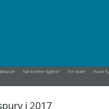
glekasser
Når kommer fuglene?
For skoler
Hva er fu
purv i 2017