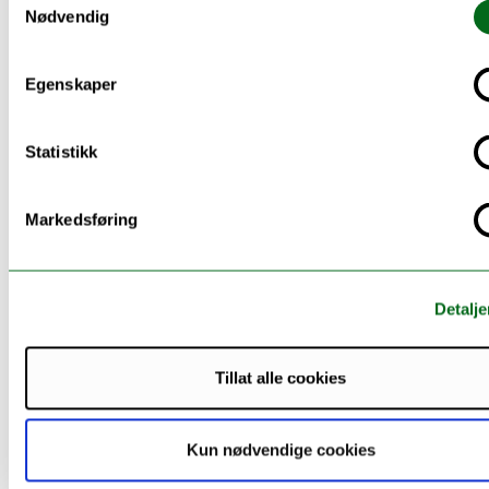
foreldreveiledning og et «Measurement feedback
Nødvendig
system» (MFS) i arbeidet med nyankomne flyktninger.
Prosjektet støttes av Kavli Trust og ledes av
Egenskaper
førsteamanuensis Lene-Mari P. Rasmussen ved RKBU
Nord.
Statistikk
Markedsføring
Detalje
Tillat alle cookies
Kun nødvendige cookies
STUDIEN