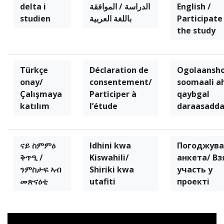
delta i
الدراسة / الموافقة
English /
studien
باللغة العربية
Participate
the study
Türkçe
Déclaration de
Ogolaansho
onay/
consentement/
soomaali a
Çalışmaya
Participer à
qaybgal
katılım
l’étude
daraasadd
ናይ ስምምዕ
Idhini kwa
Погоджува
ቅጥዒ /
Kiswahili/
анкета/ Вз
ንምስታፍ ኣብ
Shiriki kwa
участь у
መጽናዕቲ
utafiti
проекті