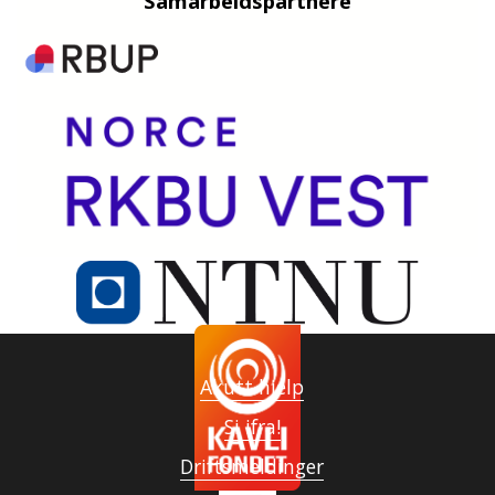
Samarbeidspartnere
Akutt hjelp
Si ifra!
Driftsmeldinger