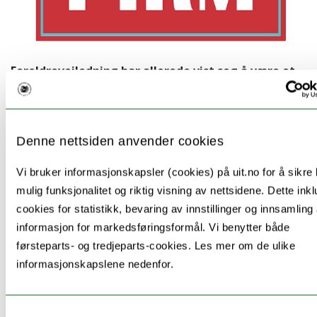
F
oreldreveiledning har allerede vist seg å være et
effektivt verktøy for å hjelpe norske foreldre til å
utvikle gode foreldreferdigheter. Nå skal
forskere undersøke effekten
Denne nettsiden anvender cookies
av foreldreveiledningen for familier med
flyktningbakgrunn.
Vi bruker informasjonskapsler (cookies) på uit.no for å sikre
mulig funksjonalitet og riktig visning av nettsidene. Dette ink
Regionalt kunnskapssenter for barn og unge Nord
cookies for statistikk, bevaring av innstillinger og innsamling
(RKBU Nord) skal i en femårig periode samarbeide med
informasjon for markedsføringsformål. Vi benytter både
de tre andre regionale kunnskapssentrene RKBU Midt-
førsteparts- og tredjeparts-cookies. Les mer om de ulike
Norge, RKBU Vest og RBUP Øst og Sør, samt
informasjonskapslene nedenfor.
Spisskompetansemiljø (SKM) for foreldrestøtte og
forebygging i Bufetat om å implementere og evaluere
Samtykkevalg