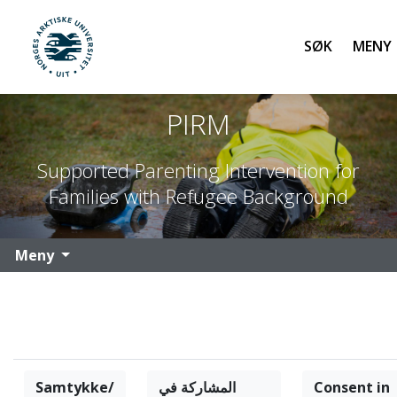
Søk
UiT Norges arktiske universitet
Gå til hovedinnhold
PIRM
Supported Parenting Intervention for
Families with Refugee Background
Meny
Samtykke/
المشاركة في
Consent in