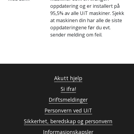
oppdatering og er installert på
95,5% av alle UiT maskiner. Sjekk
at maskinen din har alle de siste
oppdateringene før du evt.
sender melding om feil.
Akutt hjelp
Si ifra!
Driftsmeldinger
Personvern ved UiT
Sikkerhet, beredskap og personvern
Informasjonskapsler