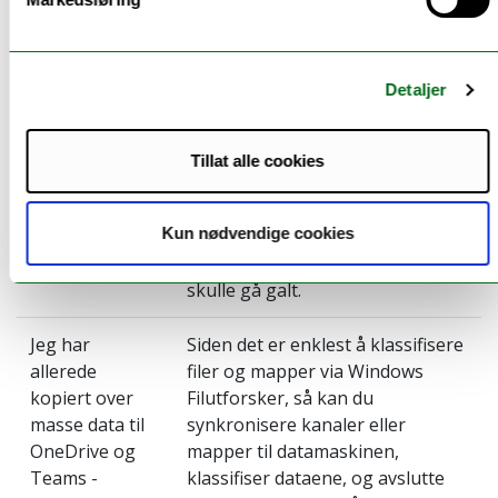
klassifisere?
Klassifiseringsverktøyet dere skal
bruke fungerer best når dere
jobber med filer og mapper som
Detaljer
ligger på personlige
hjemmeområder (H:\) eller
fellesdisker, via Windows
Tillat alle cookies
Filutforsker. Når der skal flytte
data, så velg kopier. På denne
Kun nødvendige cookies
måten har dere en ekstra
sikkerhet dersom prosessen
skulle gå galt.
Jeg har
Siden det er enklest å klassifisere
allerede
filer og mapper via Windows
kopiert over
Filutforsker, så kan du
masse data til
synkronisere kanaler eller
OneDrive og
mapper til datamaskinen,
Teams -
klassifiser dataene, og avslutte