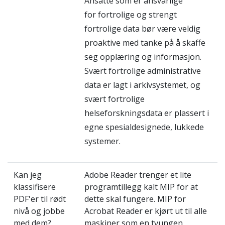
Ansatte som er ansvarlige
for fortrolige og strengt
fortrolige data bør være veldig
proaktive med tanke på å skaffe
seg opplæring og informasjon.
Svært fortrolige administrative
data er lagt i arkivsystemet, og
svært fortrolige
helseforskningsdata er plassert i
egne spesialdesignede, lukkede
systemer.
Kan jeg
Adobe Reader trenger et lite
klassifisere
programtillegg kalt MIP for at
PDF'er til rødt
dette skal fungere. MIP for
nivå og jobbe
Acrobat Reader er kjørt ut til alle
med dem?
maskiner som en tvungen