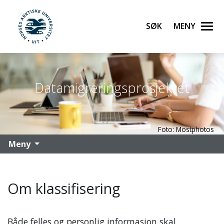
Søk
Meny
UiT Norges arktiske universitet
Gå til hovedinnhold
Datamigreringsprosjektet
Foto: Mostphotos
Meny
Om klassifisering
Både felles og personlig informasjon skal