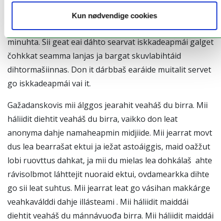
it (jus háliidat searvat iskkadeapmái).
Kun nødvendige cookies
Iskkadeapmi čađaheapmái ráddjejuvvo sullii 60
minuhta. Sii geat eai dáhto searvat iskkadeapmái galget
čohkkat seamma lanjas ja bargat skuvlabihtáid
dihtormašiinnas. Don it dárbbaš earáide muitalit servet
go iskkadeapmái vai it.
Gažadanskovis mii álggos jearahit veaháš du birra. Mii
háliidit diehtit veaháš du birra, vaikko don leat
anonyma dahje namaheapmin midjiide. Mii jearrat movt
dus lea bearrašat ektui ja iežat astoáiggis, maid oažžut
lobi ruovttus dahkat, ja mii du mielas lea dohkálaš ahte
rávisolbmot láhttejit nuoraid ektui, ovdamearkka dihte
go sii leat suhtus. Mii jearrat leat go vásihan makkárge
veahkaválddi dahje illásteami . Mii háliidit maiddái
diehtit veaháš du mánnávuođa birra. Mii háliidit maiddái