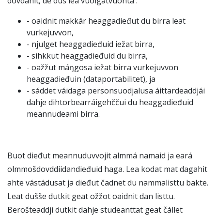
dovdáhit, de dus lea vuoigatvuohta :
- oaidnit makkár heaggadieđut du birra leat
vurkejuvvon,
- njulget heaggadieđuid iežat birra,
- sihkkut heaggadieđuid du birra,
- oažžut máŋgosa iežat birra vurkejuvvon
heaggadieđuin (dataportabilitet), ja
- sáddet váidaga personsuodjalusa áittardeaddjái
dahje dihtorbearráigehččui du heaggadieđuid
meannudeami birra.
Buot dieđut meannuduvvojit almmá namaid ja eará
olmmošdovddiidandieđuid haga. Lea kodat mat dagahit
ahte vástádusat ja dieđut čadnet du nammalisttu bakte.
Leat dušše dutkit geat ožžot oaidnit dan listtu.
Berošteaddji dutkit dahje studeanttat geat čállet