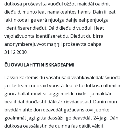
dutkosa prošeavtta vuođul ožžot maiddái oaidnit
dieđuid, muhto leat namakeahtes hámis. Dain ii leat
laktinkoda iige eará njuolga dahje eahpenjuolga
identifiserendieđut. Dáid dieđuid vuođul ii leat
vejolašvuohta identifiseret du. Dieđut du birra
anonymiserejuvvot maŋŋil prošeavttaloahpa
31.12.2030.
ČUOVVULAHTTINISKKADEAPMI
Lassin kártemis du vásáhusaid veahkaválddálašvuođa
ja illásteami nuoraid vuostá, lea okta dutkosa ulbmiliin
guorahallat movt sii áiggi mielde rivdet ja makkár
bealit dat duođastit dákkár rievdadusaid. Danin mun
bivddán ahte don deavddát gažadanskovi juohke
goalmmát jagi gitta dassážii go deavddát 24 jagi. Dán
dutkosa oassálastin de duinna fas dáidit váldit