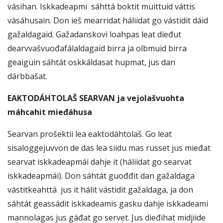
vásihan. Iskkadeapmi sáhttá boktit muittuid váttis
vásáhusain. Don ieš mearridat háliidat go vástidit dáid
gažaldagaid. Gažadanskovi loahpas leat dieđut
dearvvašvuođafálaldagaid birra ja olbmuid birra
geaiguin sáhtát oskkáldasat hupmat, jus dan
dárbbašat.
EAKTODÁHTOLAŠ SEARVAN ja vejolašvuohta
máhcahit mieđáhusa
Searvan prošektii lea eaktodáhtolaš. Go leat
sisaloggejuvvon de das lea siidu mas russet jus mieđat
searvat iskkadeapmái dahje it (háliidat go searvat
iskkadeapmái). Don sáhtát guođđit dan gažaldaga
vástitkeahttá jus it hálit vástidit gažaldaga, ja don
sáhtát geassádit iskkadeamis gasku dahje iskkadeami
mannolagas jus gáđat go servet. Jus dieđihat midjiide