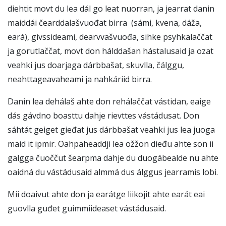
diehtit movt du lea dál go leat nuorran, ja jearrat danin
maiddái čearddalašvuođat birra (sámi, kvena, dáža,
eará), givssideami, dearvvašvuođa, sihke psyhkalaččat
ja gorutlaččat, movt don hálddašan hástalusaid ja ozat
veahki jus doarjaga dárbbašat, skuvlla, čálggu,
neahttageavaheami ja nahkáriid birra.
Danin lea dehálaš ahte don rehálaččat vástidan, eaige
dás gávdno boasttu dahje rievttes vástádusat. Don
sáhtát geiget gieđat jus dárbbašat veahki jus lea juoga
maid it ipmir. Oahpaheaddji lea ožžon dieđu ahte son ii
galgga čuoččut šearpma dahje du duogábealde nu ahte
oaidná du vástádusaid almmá dus álggus jearramis lobi.
Mii doaivut ahte don ja earátge liikojit ahte earát eai
guovlla guđet guimmiideaset vástádusaid.