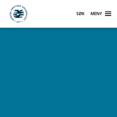
Søk
Meny
UiT Norges arktiske universitet
Gå til hovedinnhold