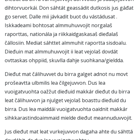
dihtorvuorkái. Don sáhtát geassádit dutkosis jus gáđat
go servet. Dalle mii jávkadit buot du vástádusat .
Iskkadeami bohtosat almmuhuvvojit norgalaš
raporttas, nationála ja riikkaidgaskasaš dieđalaš
čállosiin. Mediat sáhttet almmuhit raportta sisdoalu.
Dieđuin mat almmuhuvvojit ii leat vejolaš dovdát
ovttaskas ohppiid, skuvlla dahje suohkana/gieldda.
Dieđut mat čálihuvvet du birra galget adnot nu movt
prošeavtta ulbmilis lea čilgejuvvon. Dus lea
vuoigatvuohta oažžut dieđuid makkár dieđut du birra
leat čálihuvvon ja njulget vejolaš boasttu dieđuid du
birra. Dus lea maiddái vuoigatvuohta oaidnit makkár
sihkkarastindoaimmaid mielde dieđut meannuduvvojit.
Jus dieđut mat leat vurkejuvvon dagaha ahte du sáhttá