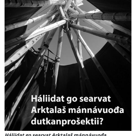
Háliidat go searvat Arktalaš mánnávuođa