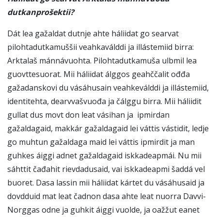
dutkanprošektii?
Dát lea gažaldat dutnje ahte háliidat go searvat
pilohtadutkamuššii veahkaválddi ja illástemiid birra:
Arktalaš mánnávuohta. Pilohtadutkamuša ulbmil lea
guovttesuorat. Mii háliidat álggos geahččalit ođđa
gažadanskovi du vásáhusain veahkeválddi ja illástemiid,
identitehta, dearvvašvuođa ja čálggu birra. Mii háliidit
gullat dus movt don leat vásihan ja ipmirdan
gažaldagaid, makkár gažaldagaid lei váttis vástidit, ledje
go muhtun gažaldaga maid lei váttis ipmirdit ja man
guhkes áiggi adnet gažaldagaid iskkadeapmái. Nu mii
sáhttit čađahit rievdadusaid, vai iskkadeapmi šaddá vel
buoret. Dasa lassin mii háliidat kártet du vásáhusaid ja
dovdduid mat leat čadnon dasa ahte leat nuorra Davvi-
Norggas odne ja guhkit áiggi vuolde, ja oažžut eanet