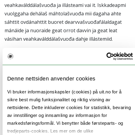
veahkaválddálašvuođa ja illásteami vai it. Iskkadeapmi
vuolggaha dehálaš máhtolašvuođa mii dagaha ahte
sáhttit ovdánahttit buoret dearvvašvuođafálaldagat
mánáide ja nuoraide geat orrot davvin ja geat leat
vásihan veahkaválddálašvuođa dahje illástemiid.
Manin jearrat dus ahte háliidat go oassálastit?
Don leat bovdejuvvon oasálastit iskkadeapmái danin
go don leat gaskal 13 ja 19 ahkásaš nuorra, leat oahppi
Denne nettsiden anvender cookies
nuoraidskuvllas ja orut Davvi-Norggas. Sáhttá maiddái
leat nu ahte mii leat duinna váldán oktavuođa maŋŋil
Vi bruker informasjonskapsler (cookies) på uit.no for å
go leat oassálasttán iskkadeami ovdalis ja miehtan ahte
sikre best mulig funksjonalitet og riktig visning av
mii oažžut lobi dutnje sáddet šleađgaboastta ja
nettsidene. Dette inkluderer cookies for statistikk, bevaring
av innstillinger og innsamling av informasjon for
čuovvolahttit árabut iskkadeami mas ledjet mielde.
markedsføringsformål. Vi benytter både førsteparts- og
tredjeparts-cookies. Les mer om de ulike