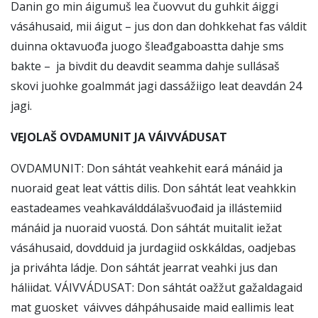
Danin go min áigumuš lea čuovvut du guhkit áiggi
vásáhusaid, mii áigut – jus don dan dohkkehat fas váldit
duinna oktavuođa juogo šleađgaboastta dahje sms
bakte – ja bivdit du deavdit seamma dahje sullásaš
skovi juohke goalmmát jagi dassážiigo leat deavdán 24
jagi.
VEJOLAŠ OVDAMUNIT JA VÁIVVÁDUSAT
OVDAMUNIT: Don sáhtát veahkehit eará mánáid ja
nuoraid geat leat váttis dilis. Don sáhtát leat veahkkin
eastadeames veahkaválddálašvuođaid ja illástemiid
mánáid ja nuoraid vuostá. Don sáhtát muitalit iežat
vásáhusaid, dovdduid ja jurdagiid oskkáldas, oadjebas
ja priváhta ládje. Don sáhtát jearrat veahki jus dan
háliidat. VÁIVVÁDUSAT: Don sáhtát oažžut gažaldagaid
mat guosket váivves dáhpáhusaide maid eallimis leat