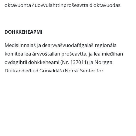
oktavuohta čuovvulahttinprošeavttaid oktavuođas.
DOHKKEHEAPMI
Medisiinnalaš ja dearvvašvuođafágalaš regionála
komitéa lea árvvoštallan prošeavtta, ja lea mieđihan
ovdagihtii dohkkeheami (Nr. 137011) ja Norgga
Dutkandieđuid Guovddáš (Norsk Senter for
Forskningsdata) (NSD) persovdnasuodjalanlága mielde
(Nr.321558).
Ođđa heaggadiehtolága mielde lea
diehtoovddasvástideaddji Neahttaskovvi/TSD ja
prošeaktajođiheaddji Ketil Lenert Hansenis iešheanalaš
ovddasvástádus du birra dieđuid sihkkarastimis lea
lágalaš vuođđu. Dán prošeavttas lea rievttálaš vuođđu