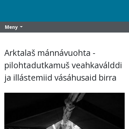
Meny
Arktalaš mánnávuohta -
pilohtadutkamuš veahkaválddi
ja illástemiid vásáhusaid birra