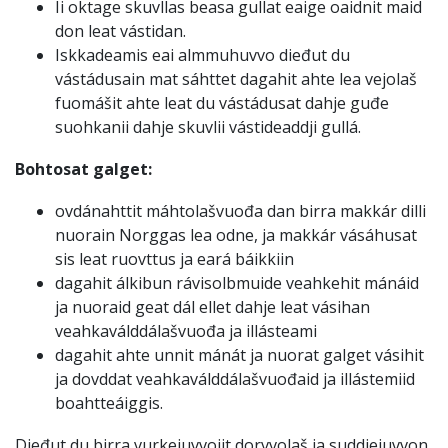
Ii oktage skuvllas beasa gullat eaige oaidnit maid
don leat vástidan.
Iskkadeamis eai almmuhuvvo dieđut du
vástádusain mat sáhttet dagahit ahte lea vejolaš
fuomášit ahte leat du vástádusat dahje guđe
suohkanii dahje skuvlii vástideaddji gullá.
Bohtosat galget:
ovdánahttit máhtolašvuođa dan birra makkár dilli
nuorain Norggas lea odne, ja makkár vásáhusat
sis leat ruovttus ja eará báikkiin
dagahit álkibun rávisolbmuide veahkehit mánáid
ja nuoraid geat dál ellet dahje leat vásihan
veahkaválddálašvuođa ja illásteami
dagahit ahte unnit mánát ja nuorat galget vásihit
ja dovddat veahkaválddálašvuođaid ja illástemiid
boahtteáiggis.
Dieđut du birra vurkejuvvojit dorvvolaš ja suddjejuvvon