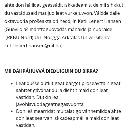
ahte don háliidat geassádit iskkadeamis, de mii sihkkut
du vástádusaid mat juo leat vurkejuvvon. Váldde dalle
oktavuođa prošeaktajođiheddjiin Ketil Lenert Hansen
(Guovllolaš máhttoguovddáš mánáide ja nuoraide
(RKBU Nord) UiT Norgga Arktalaš Universitehta,
ketil.lenert.hansen@uit.no).
MII DÁHPÁHUVVÁ DIEĐUIGUIN DU BIRRA?
Leat dušše dutkit geat barget prošeavttain geat
sáhttet gávdnat du ja diehtit maid don leat
vástidan. Dutkin lea
jávohisvuođageatnegasvuohta!
Don ieš mearridat muitalat go váhnemiidda ahte
don leat searvan iskkadeapmái ja maid don leat
vástidan.