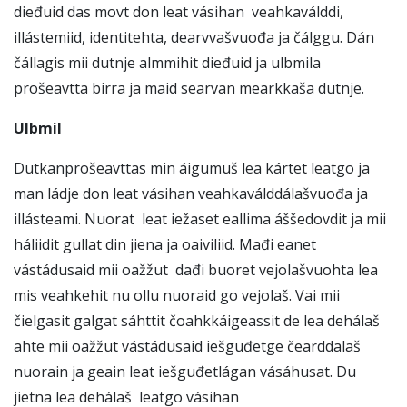
dieđuid das movt don leat vásihan veahkaválddi,
illástemiid, identitehta, dearvvašvuođa ja čálggu. Dán
čállagis mii dutnje almmihit dieđuid ja ulbmila
prošeavtta birra ja maid searvan mearkkaša dutnje.
Ulbmil
Dutkanprošeavttas min áigumuš lea kártet leatgo ja
man ládje don leat vásihan veahkaválddálašvuođa ja
illásteami. Nuorat leat iežaset eallima áššedovdit ja mii
háliidit gullat din jiena ja oaiviliid. Mađi eanet
vástádusaid mii oažžut dađi buoret vejolašvuohta lea
mis veahkehit nu ollu nuoraid go vejolaš. Vai mii
čielgasit galgat sáhttit čoahkkáigeassit de lea dehálaš
ahte mii oažžut vástádusaid iešguđetge čearddalaš
nuorain ja geain leat iešguđetlágan vásáhusat. Du
jietna lea dehálaš leatgo vásihan