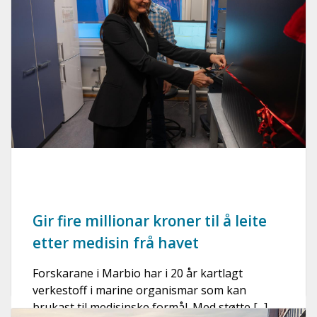
Gir fire millionar kroner til å leite
etter medisin frå havet
Forskarane i Marbio har i 20 år kartlagt
verkestoff i marine organismar som kan
brukast til medisinske formål. Med støtte [...]