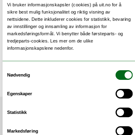
Vi bruker informasjonskapsler (cookies) på uit.no for å
sikre best mulig funksjonalitet og riktig visning av
nettsidene. Dette inkluderer cookies for statistikk, bevaring
Våre forskningsgrupper og sentre
av innstillinger og innsamling av informasjon for
markedsføringsformål. Vi benytter både førsteparts- og
tredjeparts-cookies. Les mer om de ulike
Våre laboratorier og infrastruktur
informasjonskapslene nedenfor.
Samtykkevalg
Tilknyttede enheter
Nødvendig
Egenskaper
Siste nytt
Statistikk
Markedsføring