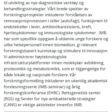
til utvikling av nye diagnostiske verktøy og
behandlingsstrategier. Vårt brede spekter av
forskningsprosjekter inkluderer forståelsen av
renovasjonsprosessen i celler (autofagi), funksjonen til
endotelceller i lever, antibiotikaresistens, kreft,
hjertesykdommer og immunologiske sykdommer. IMB
har som spesifikk oppgave å utdanne unge forskere og
ulike helsepersonell innen biomedisin, gi relevant
forskningsbasert kunnskap og stimulere til innovasjon.
Vi administrerer høyteknologiske
infrastrukturplattformer innen molekylær avbildning,
proteomikk og metabolomikk, som er tilgjengelige for
både lokale og nasjonale forskere. Vår
forskningsformidling inkluderer en ukentlig akademisk
forelesningsserie (IMB-seminar) og årlig
forskningskonferanse (EHRC). Rettsgenetisk senter
(RGS) og Senter for nye antibakterielle strategier
(CANS) er viktige aktiviteter innenfor IMB.