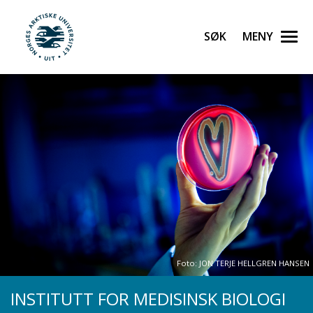
Gå til hovedinnhold
Søk
Meny
UiT Norges arktiske universitet
Foto: JON TERJE HELLGREN HANSEN
INSTITUTT FOR MEDISINSK BIOLOGI