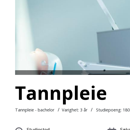
Tannpleie
/
/
Tannpleie - bachelor
Varighet:
3 år
Studiepoeng: 180
Studiested
Søkn