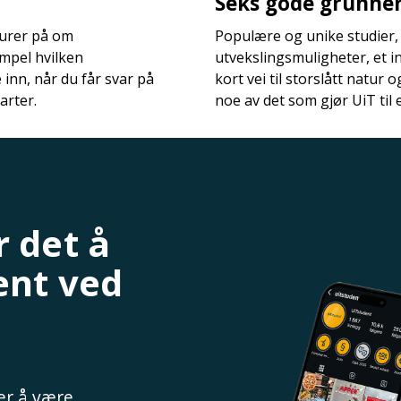
Seks gode grunner 
 lurer på om
Populære og unike studier,
mpel hvilken
utvekslingsmuligheter, et i
nn, når du får svar på
kort vei til storslått natur 
arter.
noe av det som gjør UiT til 
 det å
ent ved
 er å være