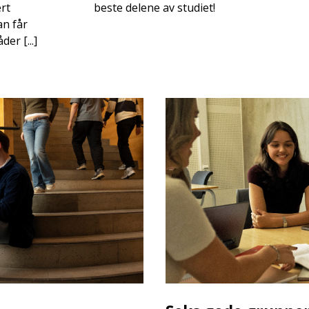
rt
beste delene av studiet!
n får
er [...]