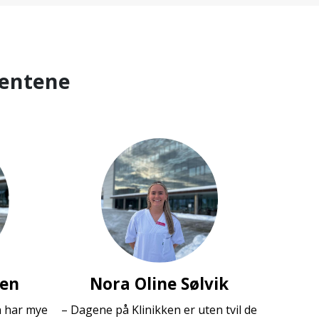
dentene
sen
Nora Oline Sølvik
n har mye
– Dagene på Klinikken er uten tvil de