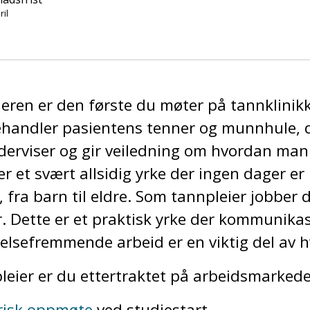
ril
ieren er den første du møter på tannklini
handler pasientens tenner og munnhule, d
rviser og gir veiledning om hvordan man 
r et svært allsidig yrke der ingen dager er
e, fra barn til eldre. Som tannpleier jobber d
r. Dette er et praktisk yrke der kommunikasj
elsefremmende arbeid er en viktig del av 
eier er du ettertraktet på arbeidsmarkede
risk oppmøte
ved studiestart