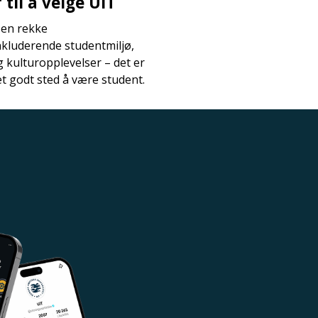
til å velge UiT
 en rekke
nkluderende studentmiljø,
og kulturopplevelser – det er
et godt sted å være student.