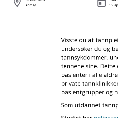
Tromsø
15. ap
Visste du at tannple
undersøker du og be
tannsykdommer, unde
tennene sine. Dette e
pasienter i alle aldr
private tannklinikke
pasientgrupper og h
Som utdannet tannpl
Studiet har
obligato