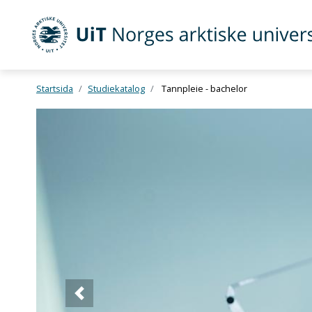
UiT Norges arktiske universitet
Startsida
Studiekatalog
Tannpleie - bachelor
Gå til hovedinnhold
Forrige