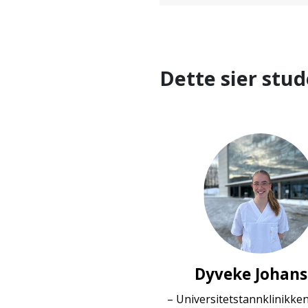
Dette sier stu
Dyveke Johan
– Universitetstannklinikke