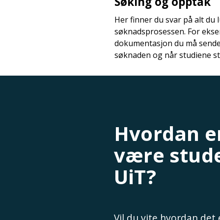
Søking og opptak
Her finner du svar på alt du
søknadsprosessen. For ekse
dokumentasjon du må sende i
søknaden og når studiene st
Hvordan er
være stud
UiT?
Vil du vite hvordan det