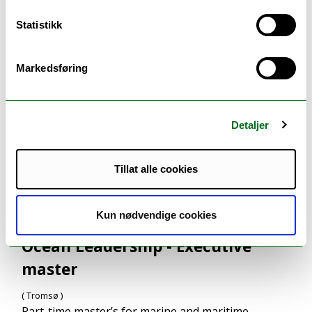
Statistikk
ANDRE STUDIER DU KANSKJE VIL LIKE
Markedsføring
Detaljer
Tillat alle cookies
Kun nødvendige cookies
Ocean Leadership - Executive
master
( Tromsø )
Part-time master’s for marine and maritime