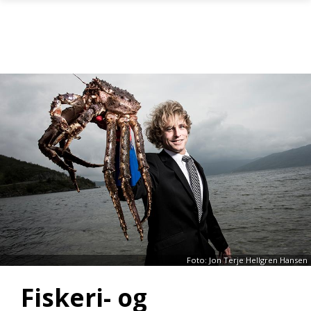
Gå til hovedinnhold
Foto: Jon Terje Hellgren Hansen
Fiskeri- og