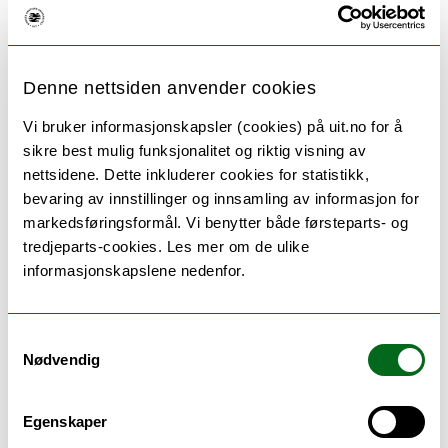
Denne nettsiden anvender cookies
Vi bruker informasjonskapsler (cookies) på uit.no for å
sikre best mulig funksjonalitet og riktig visning av
nettsidene. Dette inkluderer cookies for statistikk,
bevaring av innstillinger og innsamling av informasjon for
markedsføringsformål. Vi benytter både førsteparts- og
tredjeparts-cookies. Les mer om de ulike
Seks gode grunner til å velge UiT
informasjonskapslene nedenfor.
Populære og unike studier, en rekke
utvekslingsmuligheter, et inkluderende
Samtykkevalg
studentmiljø, kort vei til storslått natur og
Nødvendig
kulturopplevelser – det er noe av det som gjør UiT
til et godt sted å være student.
Egenskaper