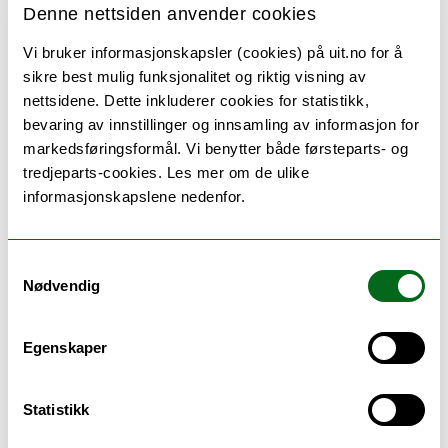
Denne nettsiden anvender cookies
Biology - master (M-BIO)
Vi bruker informasjonskapsler (cookies) på uit.no for å
sikre best mulig funksjonalitet og riktig visning av
nettsidene. Dette inkluderer cookies for statistikk,
bevaring av innstillinger og innsamling av informasjon for
Ledelse, innovasjon og marked - bachelor
markedsføringsformål. Vi benytter både førsteparts- og
(B-LEDINMA)
tredjeparts-cookies. Les mer om de ulike
informasjonskapslene nedenfor.
Ledelse, innovasjon og marked - bachelor
(B-LEDINMAH)
Samtykkevalg
Nødvendig
Samfunnsøkonomi med datavitenskap -
Egenskaper
bachelor (B-SAMFOK)
Statistikk
Økonomi og administrasjon - bachelor (B-