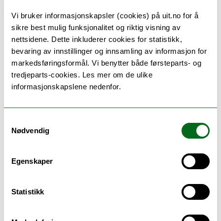
Utvekslingsprogram
Vi bruker informasjonskapsler (cookies) på uit.no for å
Bilaterale avt ink joint degree
sikre best mulig funksjonalitet og riktig visning av
nettsidene. Dette inkluderer cookies for statistikk,
Søk om utveksling
bevaring av innstillinger og innsamling av informasjon for
markedsføringsformål. Vi benytter både førsteparts- og
Slik søker du om utveksling - trinn for trinn
tredjeparts-cookies. Les mer om de ulike
informasjonskapslene nedenfor.
Utvekslingsinformasjon
Samtykkevalg
Finn ut hvor du kan dra og hvordan du søker.
Nødvendig
Disse studieprogrammene
Egenskaper
kan utveksle hit
Statistikk
Fiskeri- og havbruksvitenskap - bachelor