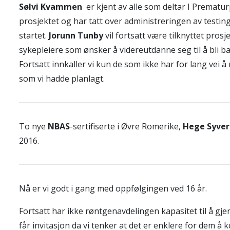
Sølvi Kvammen
er kjent av alle som deltar I Prematur
prosjektet og har tatt over administreringen av testinge
startet.
Jorunn Tunby
vil fortsatt være tilknyttet prosj
sykepleiere som ønsker å videreutdanne seg til å bli b
Fortsatt innkaller vi kun de som ikke har for lang vei 
som vi hadde planlagt.
To nye
NBAS
-sertifiserte i Øvre Romerike,
Hege Syve
2016.
Nå er vi godt i gang med oppfølgingen ved 16 år.
Fortsatt har ikke røntgenavdelingen kapasitet til å 
får invitasjon da vi tenker at det er enklere for dem å