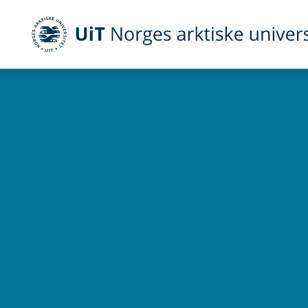
UiT Norges arktiske universitet
Gå til hovedinnhold