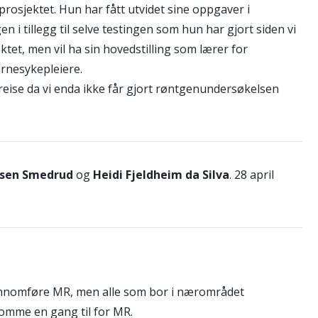
prosjektet. Hun har fått utvidet sine oppgaver i
n i tillegg til selve testingen som hun har gjort siden vi
ektet, men vil ha sin hovedstilling som lærer for
arnesykepleiere.
å reise da vi enda ikke får gjort røntgenundersøkelsen
rsen Smedrud
og
Heidi Fjeldheim da Silva
. 28 april
gjennomføre MR, men alle som bor i nærområdet
 komme en gang til for MR.