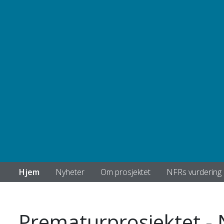
Hjem
Nyheter
Om prosjektet
NFRs vurdering
Prematurprosjektet - 