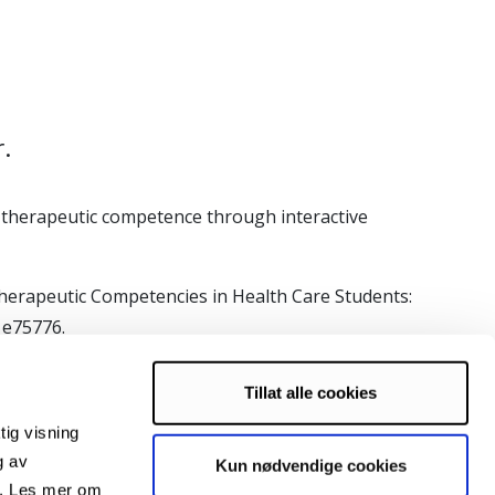
.
 of therapeutic competence through interactive
 of Therapeutic Competencies in Health Care Students:
, e75776.
Hauksdottir (red)
. Læring for samhandling – design,
Tillat alle cookies
tig visning
Ergoterapi- mangfold og muligheter
(pp. 83-103).
g av
Kun nødvendige cookies
). I Iversen og Hauksdottir
s. Les mer om