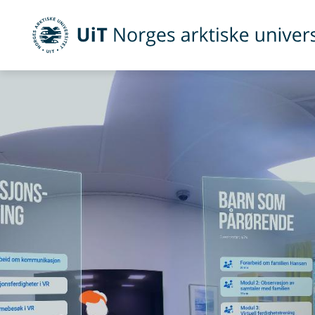
UiT Norges arktiske universitet
Gå til hovedinnhold