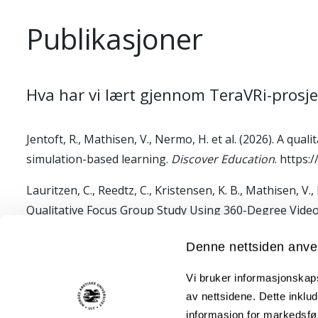
Publikasjoner
Hva har vi lært gjennom TeraVRi-prosje
Jentoft, R., Mathisen, V., Nermo, H. et al. (2026). A q
simulation-based learning.
Discover Education
. https
Lauritzen, C., Reedtz, C., Kristensen, K. B., Mathisen, V
Qualitative Focus Group Study Using 360-Degree Video
Jentoft, R. (2025). TeraVRi – Terapeutisk kompetanse g
Denne nettsiden anve
eksempler, erfaringer
. Oslo: Gyldendal Akademisk.
Vi bruker informasjonskapsl
Jentoft, R., & Mathisen, V. (2015). Kreativt verksted -
av nettsidene. Dette inklud
Orkana Forlag.Jentoft, R. (2025). TeraVRi – Terapeuti
informasjon for markedsfør