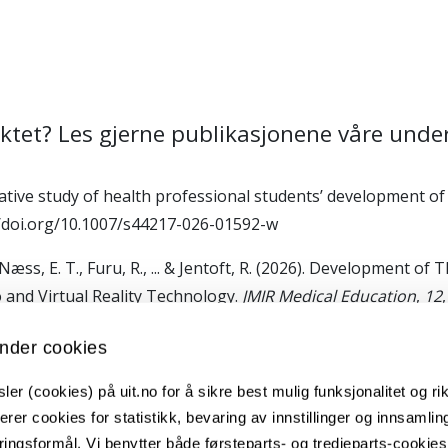
ktet? Les gjerne publikasjonene våre under
ualitative study of health professional students’ development
://doi.org/10.1007/s44217-026-01592-w
., Næss, E. T., Furu, R., ... & Jentoft, R. (2026). Development
 and Virtual Reality Technology.
JMIR Medical Education
,
12
jennom VR (UiT – Norges arktiske universitet). I Iversen og 
nder cookies
er (cookies) på uit.no for å sikre best mulig funksjonalitet og rik
en læringsarena for utforskning av terapeutisk kompetanse. I:
erer cookies for statistikk, bevaring av innstillinger og innsamlin
sk kompetanse gjennom VR (UiT – Norges arktiske universitet
ingsformål. Vi benytter både førsteparts- og tredjeparts-cookie