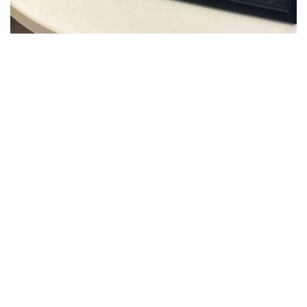
Akutt hjelp
Si ifra!
Driftsmeldinger