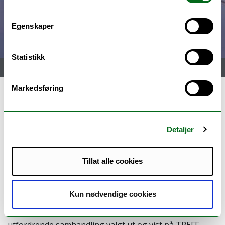
Egenskaper
Statistikk
Meny
Markedsføring
TREFF gir utmerkelse til
TeraVRi
Detaljer
Tillat alle cookies
TeraVRi presentasjoner på Tromsø Educational
Film Festival
Kun nødvendige cookies
TeraVRi filmen "Seeing ThePatientBeforeTheTeeth" fra
utfordrende samhandling valgt ut og vist på TREFF,