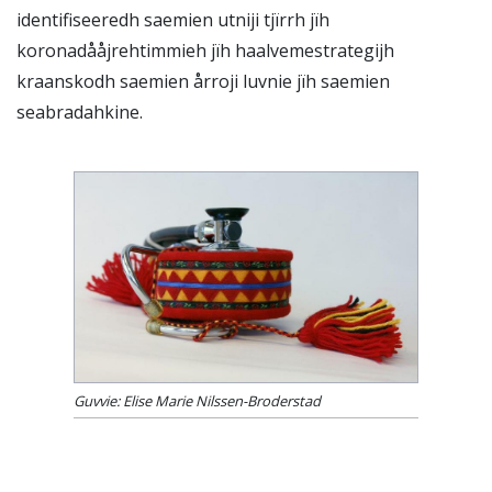
identifiseeredh saemien utniji tjïrrh jïh
koronadååjrehtimmieh jïh haalvemestrategijh
kraanskodh saemien årroji luvnie jïh saemien
seabradahkine.
Guvvie: Elise Marie Nilssen-Broderstad