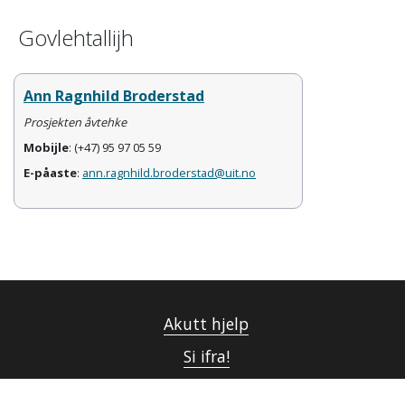
Govlehtallijh
Ann Ragnhild Broderstad
Prosjekten åvtehke
Mobijle
: (+47) 95 97 05 59
E-påaste
:
ann.ragnhild.broderstad@uit.no
Akutt hjelp
Si ifra!
Driftsmeldinger