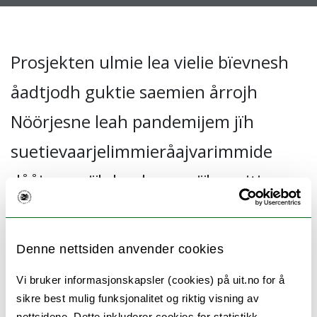
Prosjekten ulmie lea vielie bïevnesh
åadtjodh guktie saemien årrojh
Nöörjesne leah pandemijem jïh
suetievaarjelimmieråajvarimmide
dååjreme jïh haalveme, jïh mejtie
saemien tjïelth leah jeatjah
njoelkedassh jïh strategijh
Denne nettsiden anvender cookies
sjïehtesjamme juktie pandemijem
Vi bruker informasjonskapsler (cookies) på uit.no for å
gïetedidh. Saemien
sikre best mulig funksjonalitet og riktig visning av
nettsidene. Dette inkluderer cookies for statistikk,