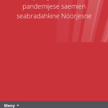
pandemijese saemien
seabradahkine Nöörjesne
Meny