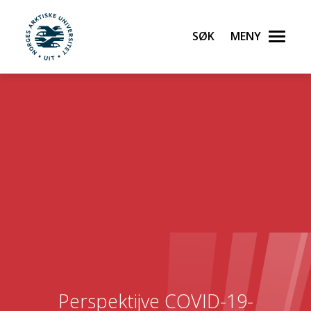
Søk
Meny
UiT Norges arktiske universitet
Gå til hovedinnhold
Perspektijve COVID-19-