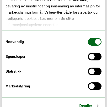
healsoedotkemejarnge (SHDJ)
bevaring av innstillinger og innsamling av informasjon for
goerehtimmiem tjirrehte.
markedsføringsformål. Vi benytter både førsteparts- og
tredjeparts-cookies. Les mer om de ulike
informasjonskapslene nedenfor.
Samtykkevalg
Prosjektedetaljh
Nødvendig
Juhtieminie
STATUSE:
Egenskaper
2023
GAALHKUVEDAATOE:
Arktiske raerie, Sustainable
DÅARJOEHTÆJJAH:
Statistikk
Development Working Group (SWDG),
Ålkoerïjhkedepartemeente, Saemieraerie
Markedsføring
Arktiske raerien barkoedåehkie nænnoes
Detaljer