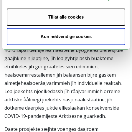
evtiedæmman (
Sustainable Development Working
Group
, SDWG) lea prosjektem aalkeme, jïh nöörjen-
Tillat alle cookies
saemien goerehtimmie lea bielie dehtie sirkumpolaare
prosjekteste
Arctic community perspectives on COVID-
Kun nødvendige cookies
19 and public health: A Multi-Site Case Study
.
Koronapandemije lea haesteme byögkeles dïenesjidie
gaajhkine njieptjine, jïh lea gyhtjelassh buakteme
etnihkeles jïh geograafeles sïerredimmien,
healsoemïrrestallemen jïh balaansen bïjre gaskem
almetjehealsoeråajvarimmieh jïh individuelle reaktah.
Lea joekehts njoelkedassh jïh råajvarimmieh orreme
arktiske åålmegi joekehts nasjonaalestaatine, jïh
dotkeme daerpies juktie ellieslaakan konsekvenside
COVID-19-pandemijeste Arktisesne guarkedh.
Daate prosjekte sæjhta voenges daajroem