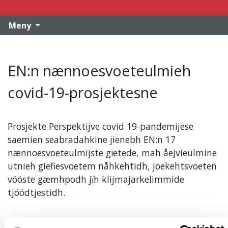
Meny
EN:n nænnoesvoeteulmieh
covid-19-prosjektesne
Prosjekte Perspektijve covid 19-pandemijese
saemien seabradahkine jienebh EN:n 17
nænnoesvoeteulmijste gïetede, mah åejvieulmine
utnieh giefiesvoetem nåhkehtidh, joekehtsvoeten
vööste gæmhpodh jïh klijmajarkelimmide
tjöödtjestidh.