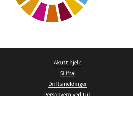
Akutt hjelp
Si ifra!
Driftsmeldinger
Personvern ved UiT
Sikkerhet, beredskap og personvern
Informasjonskapsler
Tilgjengelighetserklæring