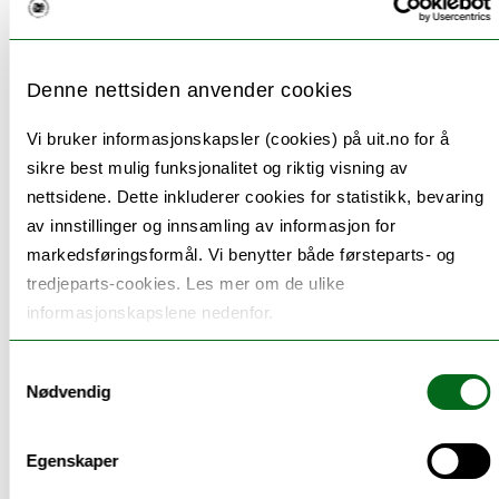
Lohkh vielie
-
EN:n nænnoesvoeteulmieh
Denne nettsiden anvender cookies
-
3. ulmie: Hijven healsoe jïh jieledekvaliteete
-
10. ulmie: Unnebe joekehtsh
Vi bruker informasjonskapsler (cookies) på uit.no for å
sikre best mulig funksjonalitet og riktig visning av
nettsidene. Dette inkluderer cookies for statistikk, bevaring
Aalkoeåålmegh leah åvtese lokngesovveme gelline
av innstillinger og innsamling av informasjon for
daejstie nænnoesvoeteulmijste. Daennie prosjektesne
markedsføringsformål. Vi benytter både førsteparts- og
gïetedibie joekoen 3. nænnoesvoeteulmiem healsoen
tredjeparts-cookies. Les mer om de ulike
bïjre, jïh 10. nænnoesvoeteulmiem mij lea
informasjonskapslene nedenfor.
giehpiedimmien bïjre joekehtsvoetijste laantine jïh
laanti gaskem. 3. nænnoesvoeteulmie mijjem åelede
Samtykkevalg
Nødvendig
hijven healsoem hoksedh jïh jieledekvaliteetem
gaajhkesidie eevtjedh, saaht maam aaltaridie, tjoelide
Egenskaper
jallh etnisiteetide almetjh utnieh. Akte vihkele eaktoe jis
edtja maehtedh seammavyörtegs