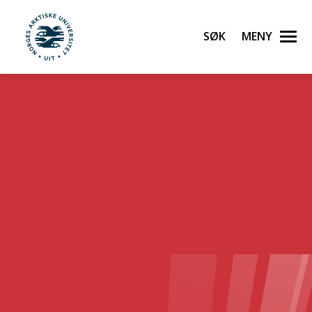
Søk
Meny
UiT Norges arktiske universitet
Gå til hovedinnhold