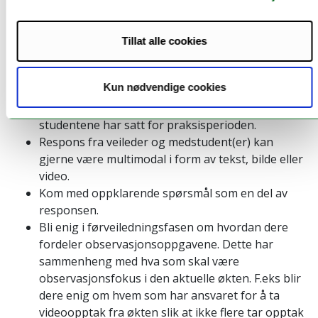
Avklar hvem som gir respons på planen i MOSO
og hva dere gir respons på, og hva dere evt.
snakker om i førveiledningssamtalen.
Tillat alle cookies
Tydelig bestilling i planen. Mange studenter
trenger hjelp til hva som skal være
Kun nødvendige cookies
observasjonsfokuset under den aktuelle økten.
Det kan gjerne være noe fra utviklingsmålene
studentene har satt for praksisperioden.
Respons fra veileder og medstudent(er) kan
gjerne være multimodal i form av tekst, bilde eller
video.
Kom med oppklarende spørsmål som en del av
responsen.
Bli enig i førveiledningsfasen om hvordan dere
fordeler observasjonsoppgavene. Dette har
sammenheng med hva som skal være
observasjonsfokus i den aktuelle økten. F.eks blir
dere enig om hvem som har ansvaret for å ta
videoopptak fra økten slik at ikke flere tar opptak