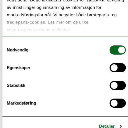
av innstillinger og innsamling av informasjon for
markedsføringsformål. Vi benytter både førsteparts- og
tredjeparts-cookies. Les mer om de ulike
informasjonskapslene nedenfor.
Samtykkevalg
Nødvendig
Egenskaper
Statistikk
Markedsføring
Bli enig i gruppa om tidspunkt for når planen skal
være klar i MOSO og når responsen skal være
gitt.
Detaljer