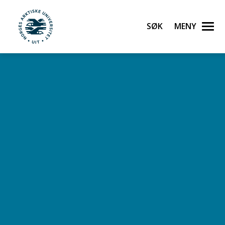
Søk
Meny
UiT Norges arktiske universitet
Gå til hovedinnhold