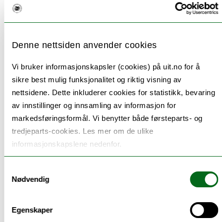
sammensetning:
UiT Norges arktiske universitet – Dekan Jørgen
Denne nettsiden anvender cookies
Berge (
leder
)
Norsk Polarinstitutt – Forskningsdirektør Nalan
Vi bruker informasjonskapsler (cookies) på uit.no for å
Koç (
nestleder
)
sikre best mulig funksjonalitet og riktig visning av
Stiftelsen Nansen senter for miljø og fjernmåling
nettsidene. Dette inkluderer cookies for statistikk, bevaring
– Direktør Tore Furevik (
nestleder
)
av innstillinger og innsamling av informasjon for
Fridtjof Nansens Institutt – Seniorforsker Davor
markedsføringsformål. Vi benytter både førsteparts- og
Vidas
tredjeparts-cookies. Les mer om de ulike
Havforskningsinstituttet – Fagdirektør Geir Huse
informasjonskapslene nedenfor.
Meteorologisk institutt – Forskningsdirektør
Lars-Anders Breivik
Norges teknisk-naturvitenskapelige universitet –
Samtykkevalg
Nødvendig
Dekan Øyvind Weiby Gregersen
Universitetet i Bergen – Instituttleder Tor Eldevik
Universitetet i Oslo – Brit Lisa Skjelkvåle, Direktør
Egenskaper
for Naturhistorisk museum