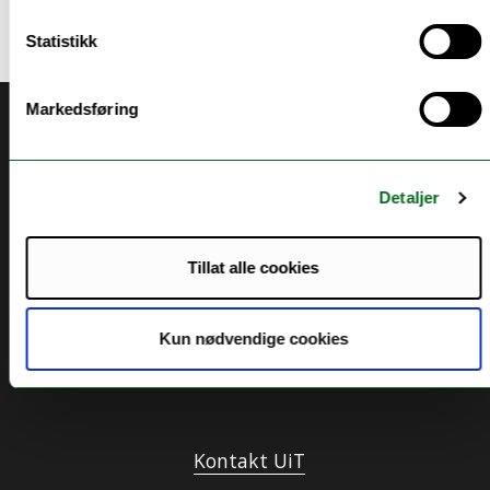
Statistikk
Markedsføring
Akutt hjelp
Si ifra!
Detaljer
Driftsmeldinger
Personvern ved UiT
Tillat alle cookies
Sikkerhet, beredskap og personvern
Informasjonskapsler
Kun nødvendige cookies
Tilgjengelighetserklæring
Kontakt UiT