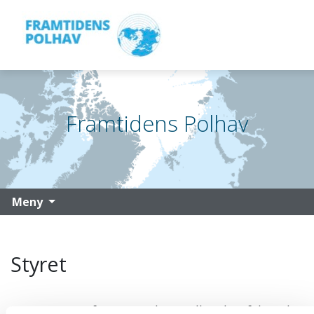
Framtidens polhav
Gå til hovedinnhold
Framtidens Polhav
Meny
Styret
Interimstyret for Framtidens Polhav har følgende