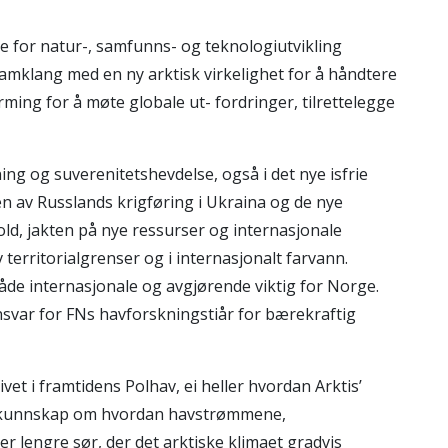
e for natur-, samfunns- og teknologiutvikling
amklang med en ny arktisk virkelighet for å håndtere
ng for å møte globale ut- fordringer, tilrettelegge
ng og suverenitetshevdelse, også i det nye isfrie
en av Russlands krigføring i Ukraina og de nye
ld, jakten på nye ressurser og internasjonale
av territorialgrenser og i internasjonalt farvann.
de internasjonale og avgjørende viktig for Norge.
ansvar for FNs havforskningstiår for bærekraftig
t i framtidens Polhav, ei heller hvordan Arktis’
for kunnskap om hvordan havstrømmene,
r lengre sør, der det arktiske klimaet gradvis