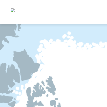
Framtidens polhav
Gå til hovedinnhold