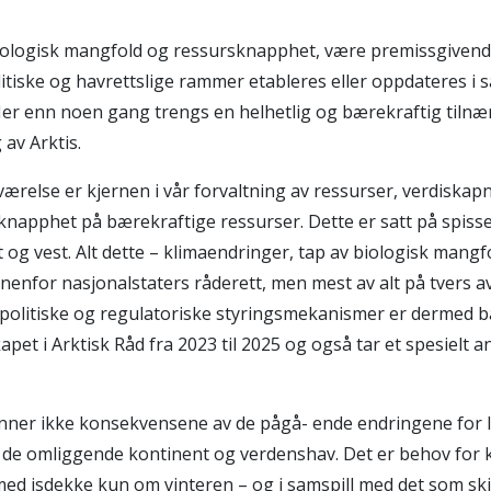
 biologisk mangfold og ressursknapphet, være premissgivend
litiske og havrettslige rammer etableres eller oppdateres i s
r enn noen gang trengs en helhetlig og bærekraftig tilnærmi
av Arktis.
else er kjernen i vår forvaltning av ressurser, verdiskapni
napphet på bærekraftige ressurser. Dette er satt på spiss
og vest. Alt dette – klimaendringer, tap av biologisk mangfo
 innenfor nasjonalstaters råderett, men mest av alt på tvers 
litiske og regulatoriske styringsmekanismer er dermed bå
et i Arktisk Råd fra 2023 til 2025 og også tar et spesielt 
r ikke konsekvensene av de pågå- ende endringene for live
for de omliggende kontinent og verdenshav. Det er behov 
med isdekke kun om vinteren – og i samspill med det som skje