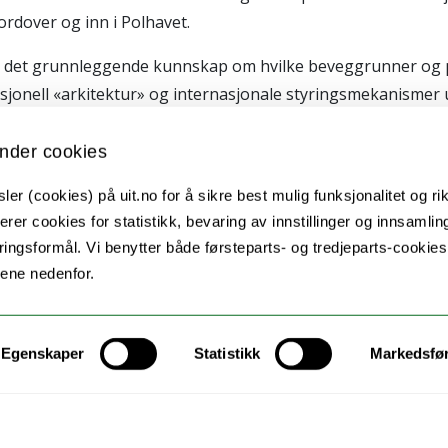
rdover og inn i Polhavet.
ngs det grunnleggende kunnskap om hvilke beveggrunner og po
itusjonell «arkitektur» og internasjonale styringsmekanism
e rammene for forvaltningen av Polhavet er satt i FNs havre
 som inter- nasjonal politikk, teknologi- og naturvitenskap 
nder cookies
er (cookies) på uit.no for å sikre best mulig funksjonalitet og rik
ng i våre strategiske havområder gjennom å ta i bruk hav
erer cookies for statistikk, bevaring av innstillinger og innsamlin
ingsformål. Vi benytter både førsteparts- og tredjeparts-cookie
heter og samfunnsendringer fordi de er skalerbare, og ka
lene nedenfor.
fartøy og undervannsinstallasjoner, kan vi observere Arktis me
g forvaltning av våre viktigste strategiske områder.
apning og forvaltning. Grunnleggende kunnskap og operasjone
Egenskaper
Statistikk
Markedsfø
erte endringer for næring og samfunn. Slik kan Arktis forbl
r Norge en av verdens mest moderne isgående forskningsfar
mtidens hav-, økosystem- og klimatilstand. I Arven etter N