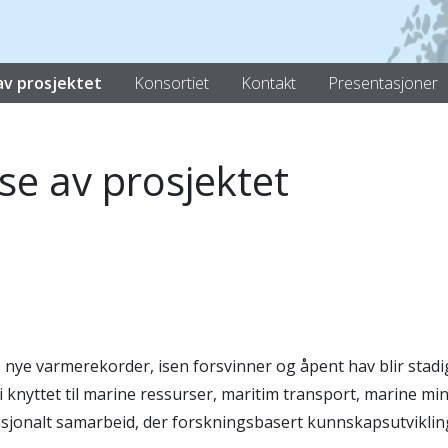
av prosjektet
Konsortiet
Kontakt
Presentasjoner
se av prosjektet
settes nye varmerekorder, isen forsvinner og åpent hav blir st
knyttet til marine ressurser, maritim transport, marine min
nasjonalt samarbeid, der forskningsbasert kunnskapsutviklin