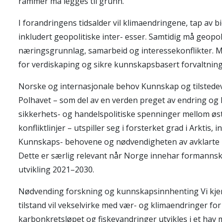
rammer må legges til grunn.
I forandringens tidsalder vil klimaendringene, tap av
inkludert geopolitiske inter- esser. Samtidig må geopo
næringsgrunnlag, samarbeid og interessekonflikter. Me
for verdiskaping og sikre kunnskapsbasert forvaltning 
Norske og internasjonale behov Kunnskap og tilstedevær
Polhavet – som del av en verden preget av endring og k
sikkerhets- og handelspolitiske spenninger mellom øst 
konfliktlinjer – utspiller seg i forsterket grad i Arktis,
Kunnskaps- behovene og nødvendigheten av avklarte po
Dette er særlig relevant når Norge innehar formannskap
utvikling 2021–2030.
Nødvending forskning og kunnskapsinnhenting Vi kjenne
tilstand vil vekselvirke med vær- og klimaendringer 
karbonkretsløpet og fiskevandringer utvikles i et hav 