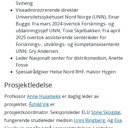
Svineng
Viseadmin​istre​rende direktør
Universitetssykehuset Nord Norge (UNN), Einar
Bugge. Fra mars 2024 overtok Forsknings- og
utdanningssjef
UNN, Tove Skjelbakken. Fra april
2025 overtok assisterende senterleder for
Forsknings-, utviklings- og kompetansesenteret
UNN, Gry Andersen.
Leder Nasjonalt senter for distriksmedisin, Anette
Fosse
Spesialrådgiver Helse Nord RHF, Halvor Hygen
Prosjektledelse
P
rofessor
Anne Husebekk
er daglig leder av
prosjektet.
Åshild Vik
er
prosjektkoordinator. Seksjonsleder ELU
Stine Skogdal
,
fungerende studieleder medisin
Unni Ringberg
, og
Eva