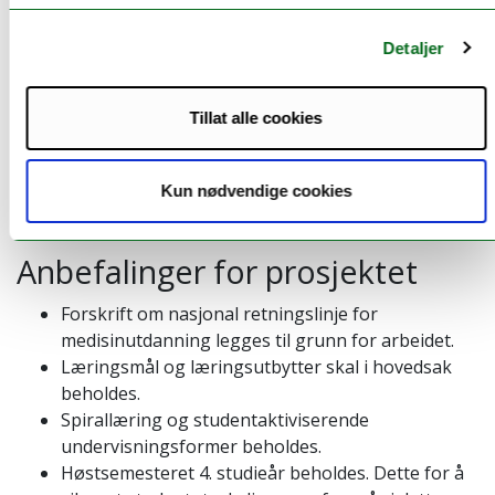
Ved behov
kan prosjektet
benytte seg av en
Detaljer
referansegruppe. Gruppen vil vær
e
et rådgivende
organ uten ansvar for prosjektets suksess eller
Tillat alle cookies
måloppnåelse. Referansegruppen
oppnevnes av
prosjektleder og vil
bestå av ressurspersoner som har
sagt seg villig til å gi råd til prosjektorganisasjonen,
Kun nødvendige cookies
uten at de har
noen
formell myndighet i prosjektet.
Anbefalinger for prosjektet
Forskrift om nasjonal retningslinje for
medisinutdanning legges til grunn for arbeidet.
Læringsmål og læringsutbytter skal i hovedsak
beholdes.
Spirallæring og studentaktiviserende
undervisningsformer beholdes.
Høstsemesteret 4. studieår beholdes. Dette for å