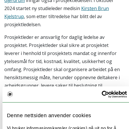
Gjerdrum
inngår også i prosjektledelsen. I oktober
2024 startet ny studieleder medisin
Kirsten Brun
Kjelstrup
, som etter tiltredelse har blitt del av
prosjektledelsen.
Prosjektleder er ansvarlig for daglig ledelse av
prosjektet. Prosjektleder skal sikre at prosjektet
leverer i henhold til prosjektets mandat og innenfor
ytelsesmål for tid, kostnad, kvalitet, usikkerhet og
omfang. Prosjektleder skal organisere arbeidet på en
hensiktsmessig måte, herunder oppnevne deltakere i
arbeidsgrupper, levere saker til beslutning til
styringsgruppen og forslag til vedtak til Programstyret
for medisin, eller fakultetsstyret, samt delta i relevante
møtearenaer på vegne av prosjektet. Prosjektleder
Denne nettsiden anvender cookies
rapporterer direkte til dekan.
Vi bruker informasjonskapsler (cookies) på uit.no for å