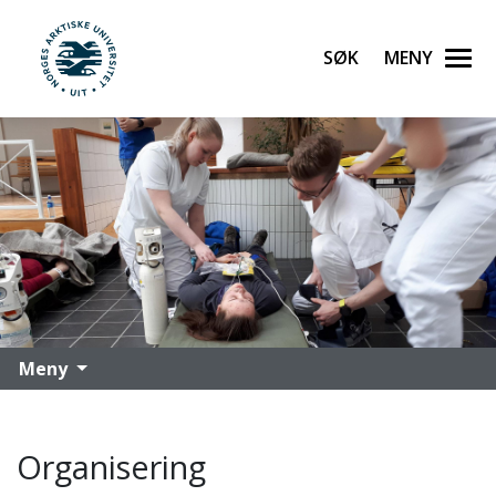
Søk
Meny
UiT Norges arktiske universitet
Gå til hovedinnhold
Meny
Organisering