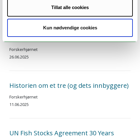
02.07.2025
Tillat alle cookies
Norge slutter seg til en ny avtale om
Kun nødvendige cookies
bevaring og bruk av marin natur
Forskerhjørnet
26.06.2025
Historien om et tre (og dets innbyggere)
Forskerhjørnet
11.06.2025
UN Fish Stocks Agreement 30 Years