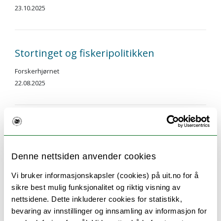
23.10.2025
Stortinget og fiskeripolitikken
Forskerhjørnet
22.08.2025
Indigenous Knowledge, Strength and
Reality
Denne nettsiden anvender cookies
Forskerhjørnet
19.08.2025
Vi bruker informasjonskapsler (cookies) på uit.no for å
sikre best mulig funksjonalitet og riktig visning av
nettsidene. Dette inkluderer cookies for statistikk,
bevaring av innstillinger og innsamling av informasjon for
A shared future for the mackerel and