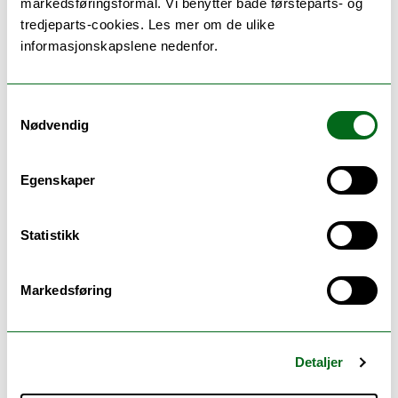
markedsføringsformål. Vi benytter både førsteparts- og
coastal nations?
tredjeparts-cookies. Les mer om de ulike
informasjonskapslene nedenfor.
Forskerhjørnet
04.07.2025
Samtykkevalg
Nødvendig
En felles fremtid for makrellen og
kystnasjonene?
Egenskaper
Forskerhjørnet
Statistikk
04.07.2025
Markedsføring
Derfor har UiT signert Barcelona-
erklæringa
Detaljer
Forskerhjørnet