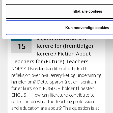
kunst og vitenskap? Dette er et spørsmål
som utforskes på en workshop som holdes til
Tillat alle cookies
høsten ved UiT.
Kun nødvendige cookies
Skjønnlitteratur om
se
15
lærere for (fremtidige)
lærere / Fiction About
Teachers for (Future) Teachers
NORSK: Hvordan kan litteratur bidra til
refleksjon over hva læreryrket og undervisning
handler om? Dette spørsmålet er i sentrum
for et kurs som EUGLOH holder til høsten.
ENGLISH: How can literature contribute to
reflection on what the teaching profession
and education are about? This question is at