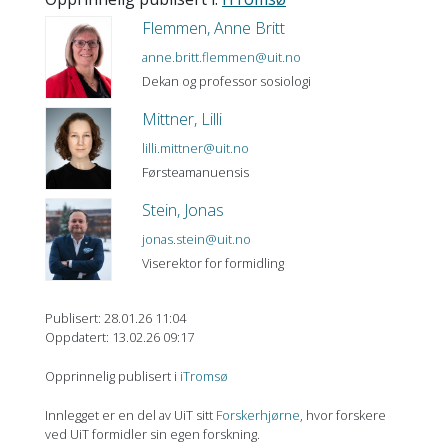
Flemmen, Anne Britt
anne.britt.flemmen@uit.no
Dekan og professor sosiologi
Mittner, Lilli
lilli.mittner@uit.no
Førsteamanuensis
Stein, Jonas
jonas.stein@uit.no
Viserektor for formidling
Publisert: 28.01.26 11:04
Oppdatert: 13.02.26 09:17
Opprinnelig publisert i
iTromsø
Innlegget er en del av UiT sitt
Forskerhjørne
, hvor forskere
ved UiT formidler sin egen forskning.