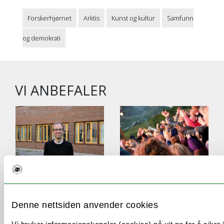
Forskerhjørnet
Arktis
Kunst og kultur
Samfunn
og demokrati
VI ANBEFALER
Folkerettseksperten
Urfolksrytmer,
forsker ikke for
elvevandring og
andre forskeres
UiT-forskning på
Denne nettsiden anvender cookies
skyld
Riddu Riđđu