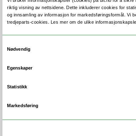
Vi bruker informasjonskapsler (cookies) på uit.no for å sikre 
riktig visning av nettsidene. Dette inkluderer cookies for stati
og innsamling av informasjon for markedsføringsformål. Vi b
tredjeparts-cookies. Les mer om de ulike informasjonskapsl
Samtykkevalg
Nødvendig
Notes of a border
Åpner dørene for
scholar turned
unge kunstnere og
amateur archivist
folkelig forskning
Egenskaper
Statistikk
Workshop om kreative
au
30
metoder for forskning og
Markedsføring
kommunikasjon
Hvordan kan vi åpne opp for tverrfaglige
prosjekter basert på perspektiver fra både