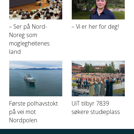
– Ser på Nord-
– Vi er her for deg!
Noreg som
moglegheitenes
land
Første polhavstokt
UiT tilbyr 7839
på vei mot
søkere studieplass
Nordpolen