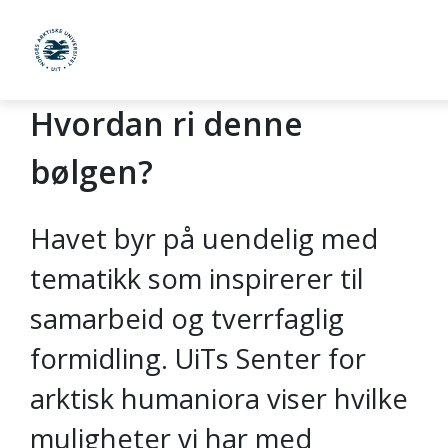
UiT Norges arktiske universitet
Hvordan ri denne
Gå til hovedinnhold
bølgen?
Havet byr på uendelig med
tematikk som inspirerer til
samarbeid og tverrfaglig
formidling. UiTs Senter for
arktisk humaniora viser hvilke
muligheter vi har med