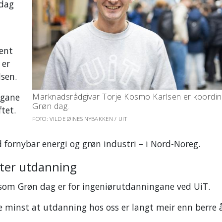
 dag
lent
 er
lsen.
ngane
Marknadsrådgivar Torje Kosmo Karlsen er koordin
Grøn dag.
ftet.
FOTO: VILDE ØINES NYBAKKEN / UIT
 fornybar energi og grøn industri – i Nord-Noreg.
etter utdanning
 som Grøn dag er for ingeniørutdanningane ved UiT.
kje minst at utdanning hos oss er langt meir enn berre 