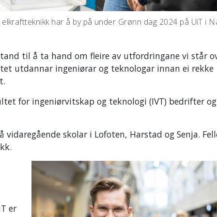
lkraftteknikk har å by på under Grønn dag 2024 på UiT i Na
tand til å ta hand om fleire av utfordringane vi står ov
sitet utdannar ingeniørar og teknologar innan ei rekke
t.
ltet for ingeniørvitskap og teknologi (IVT) bedrifter og
å vidaregående skolar i Lofoten, Harstad og Senja. Fell
kk.
T er