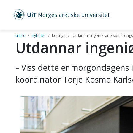
UiT Norges arktiske universitet
Gå til hovedinnhold
uit.no
nyheter
kortnytt
Utdannar ingeniørane som trengs t
Utdannar ingeniø
– Viss dette er morgondagens i
koordinator Torje Kosmo Karls