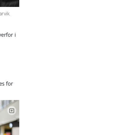
rvik.
erfor i
es for