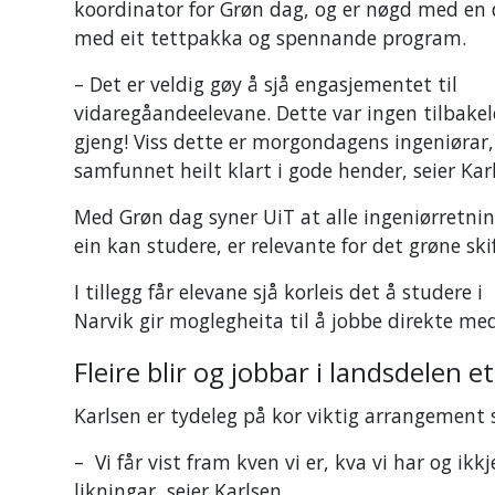
koordinator for Grøn dag, og er nøgd med en
med eit tettpakka og spennande program.
– Det er veldig gøy å sjå engasjementet til
vidaregåandeelevane. Dette var ingen tilbake
gjeng! Viss dette er morgondagens ingeniørar,
samfunnet heilt klart i gode hender, seier Kar
Med Grøn dag syner UiT at alle ingeniørretni
ein kan studere, er relevante for det grøne ski
I tillegg får elevane sjå korleis det å studere i
Narvik gir moglegheita til å jobbe direkte med
Fleire blir og jobbar i landsdelen 
Karlsen er tydeleg på kor viktig arrangement
– Vi får vist fram kven vi er, kva vi har og ik
likningar, seier Karlsen.