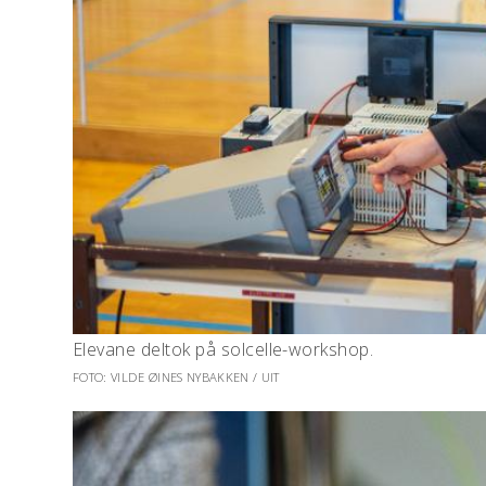
Elevane deltok på solcelle-workshop.
FOTO: VILDE ØINES NYBAKKEN / UIT