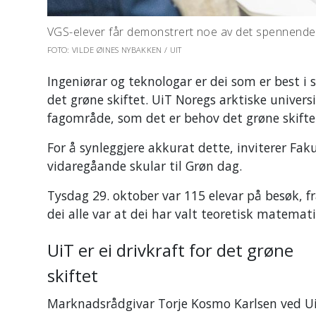
VGS-elever får demonstrert noe av det spennende e
FOTO: VILDE ØINES NYBAKKEN / UIT
Ingeniørar og teknologar er dei som er best i s
det grøne skiftet. UiT Noregs arktiske univer
fagområde, som det er behov det grøne skifte
For å synleggjere akkurat dette, inviterer Faku
vidaregåande skular til Grøn dag.
Tysdag 29. oktober var 115 elevar på besøk, fr
dei alle var at dei har valt teoretisk matemati
UiT er ei drivkraft for det grøne
skiftet
Marknadsrådgivar Torje Kosmo Karlsen ved Ui