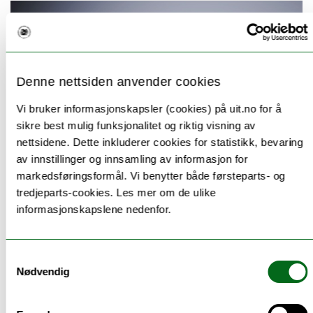
Denne nettsiden anvender cookies
Vi bruker informasjonskapsler (cookies) på uit.no for å
sikre best mulig funksjonalitet og riktig visning av
nettsidene. Dette inkluderer cookies for statistikk, bevaring
av innstillinger og innsamling av informasjon for
markedsføringsformål. Vi benytter både førsteparts- og
UIT BALANCE HUB
tredjeparts-cookies. Les mer om de ulike
informasjonskapslene nedenfor.
UiT Balance Hub er et tverrfaglig nettverk som
knytter forskere, undervisere og administrativt
Samtykkevalg
ansatte ved UiT med interesse for likestilling,
Nødvendig
mangfold og privilegiesystemer i akademia.