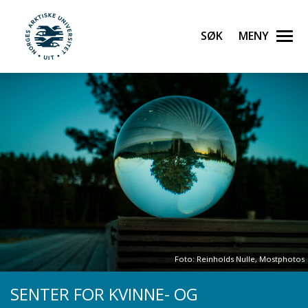
Gå til hovedinnhold
Søk
Meny
UiT Norges arktiske universitet
Foto: Reinholds Nulle, Mostphotos
SENTER FOR KVINNE- OG