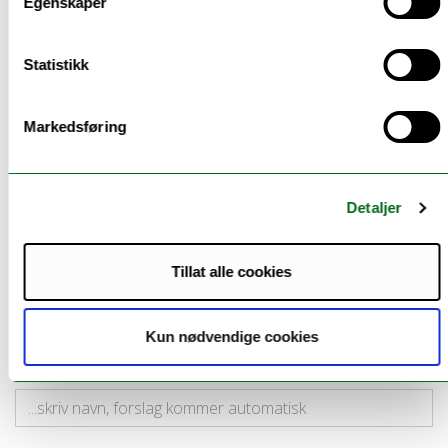
Egenskaper
Statistikk
Markedsføring
SPØR EN
KJØNNSFORSKER
Detaljer
Tillat alle cookies
Ansatte ved Senter for kvinne- og
Kun nødvendige cookies
kjønnsforskning: