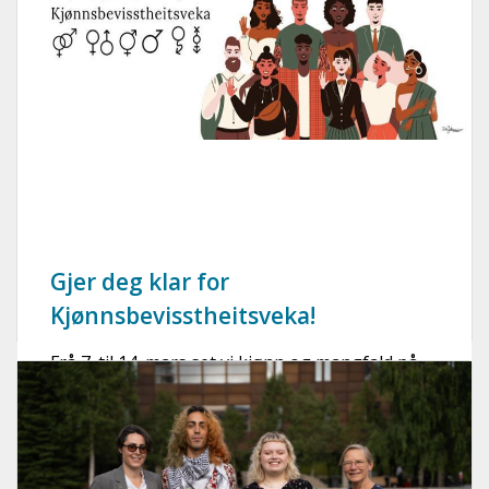
Gjer deg klar for
Kjønnsbevisstheitsveka!
Frå 7. til 14. mars set vi kjønn og mangfald på
agendaen med blant anna film, spel og [...]