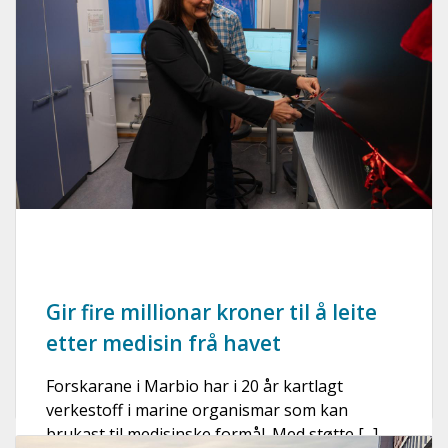
Gir fire millionar kroner til å leite
etter medisin frå havet
Forskarane i Marbio har i 20 år kartlagt
verkestoff i marine organismar som kan
brukast til medisinske formål. Med støtte [...]