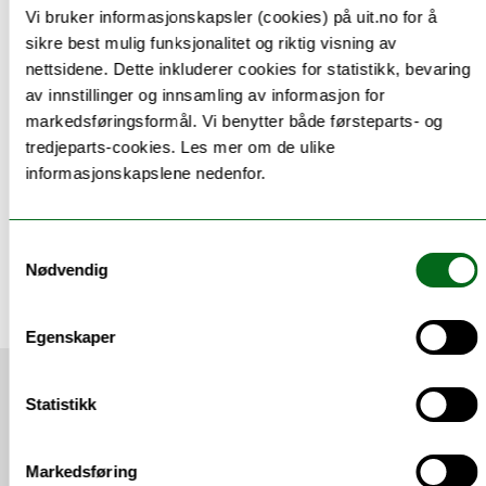
Vi bruker informasjonskapsler (cookies) på uit.no for å
sikre best mulig funksjonalitet og riktig visning av
nettsidene. Dette inkluderer cookies for statistikk, bevaring
Våre forskningsgrupper og sentre
av innstillinger og innsamling av informasjon for
markedsføringsformål. Vi benytter både førsteparts- og
tredjeparts-cookies. Les mer om de ulike
Våre laboratorier og infrastruktur
informasjonskapslene nedenfor.
Samtykkevalg
Tilknyttede enheter
Nødvendig
Egenskaper
Siste nytt
Statistikk
Markedsføring