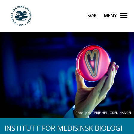
Gå til hovedinnhold
Søk
Meny
UiT Norges arktiske universitet
Foto: JON TERJE HELLGREN HANSEN
INSTITUTT FOR MEDISINSK BIOLOGI