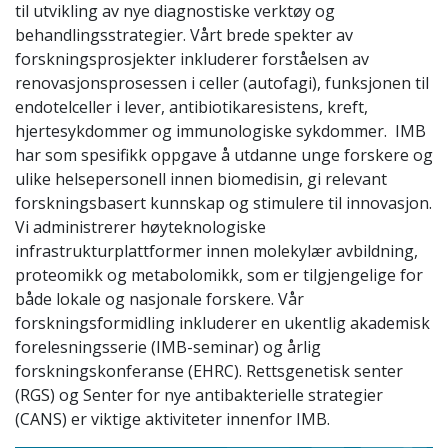
til utvikling av nye diagnostiske verktøy og
behandlingsstrategier. Vårt brede spekter av
forskningsprosjekter inkluderer forståelsen av
renovasjonsprosessen i celler (autofagi), funksjonen til
endotelceller i lever, antibiotikaresistens, kreft,
hjertesykdommer og immunologiske sykdommer. IMB
har som spesifikk oppgave å utdanne unge forskere og
ulike helsepersonell innen biomedisin, gi relevant
forskningsbasert kunnskap og stimulere til innovasjon.
Vi administrerer høyteknologiske
infrastrukturplattformer innen molekylær avbildning,
proteomikk og metabolomikk, som er tilgjengelige for
både lokale og nasjonale forskere. Vår
forskningsformidling inkluderer en ukentlig akademisk
forelesningsserie (IMB-seminar) og årlig
forskningskonferanse (EHRC). Rettsgenetisk senter
(RGS) og Senter for nye antibakterielle strategier
(CANS) er viktige aktiviteter innenfor IMB.