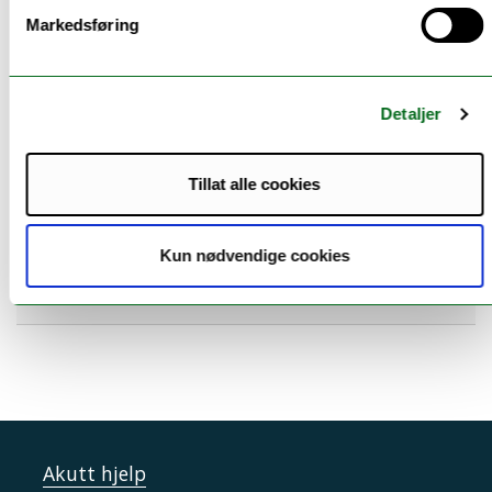
Markedsføring
Våre studier og emner
Detaljer
Tillat alle cookies
Våre forskningsgrupper og sentre
Kun nødvendige cookies
Tilknyttede enheter
Akutt hjelp