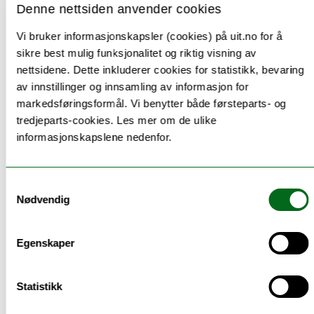
felles bygg
Denne nettsiden anvender cookies
med Tannhelsetjenestens kompetansesenter for
Vi bruker informasjonskapsler (cookies) på uit.no for å
Nord-Norge (TkNN) og Universitetstannklinikken
sikre best mulig funksjonalitet og riktig visning av
(UTK) i nær tilknytning til Det helsevitenskapelige
nettsidene. Dette inkluderer cookies for statistikk, bevaring
fakultet på universitetsområdet i Tromsø.
av innstillinger og innsamling av informasjon for
markedsføringsformål. Vi benytter både førsteparts- og
tredjeparts-cookies. Les mer om de ulike
informasjonskapslene nedenfor.
Universitetstannklinikken
Samtykkevalg
Nødvendig
Egenskaper
Ansatte ved Institutt for klinisk
odontologi:
Statistikk