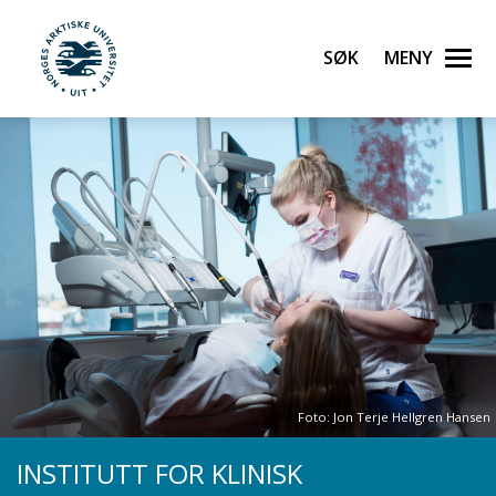
Gå til hovedinnhold
Søk
Meny
UiT Norges arktiske universitet
Foto: Jon Terje Hellgren Hansen
INSTITUTT FOR KLINISK