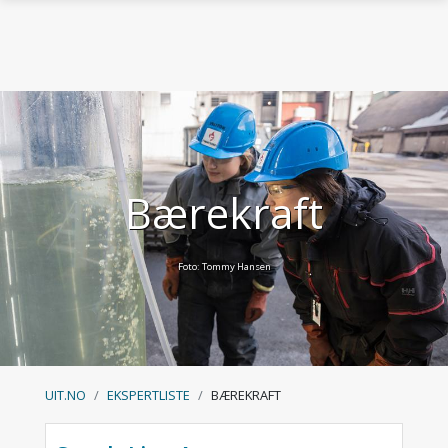
Gå til hovedinnhold
Bærekraft
Foto: Tommy Hansen
UIT.NO
EKSPERTLISTE
BÆREKRAFT