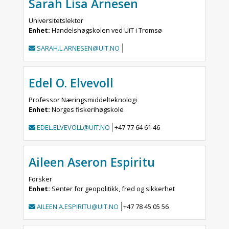
Sarah Lisa Arnesen
Universitetslektor
Enhet:
Handelshøgskolen ved UiT i Tromsø
SARAH.L.ARNESEN@UIT.NO
Edel O. Elvevoll
Professor Næringsmiddelteknologi
Enhet:
Norges fiskerihøgskole
EDEL.ELVEVOLL@UIT.NO
+47 77 64 61 46
Aileen Aseron Espiritu
Forsker
Enhet:
Senter for geopolitikk, fred og sikkerhet
AILEEN.A.ESPIRITU@UIT.NO
+47 78 45 05 56