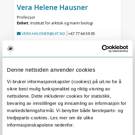
Vera Helene Hausner
Professor
Enhet:
Institutt for arktisk og marin biologi
VERA.HAUSNER@UIT.NO
+47 77 64 59 05
Berit Kristoffersen
Førsteamanuensis
Denne nettsiden anvender cookies
Enhet:
Institutt for samfunnsvitenskap
BERIT.KRISTOFFERSEN@UIT.NO
+47 77 64 69 67
Vi bruker informasjonskapsler (cookies) på uit.no for å
sikre best mulig funksjonalitet og riktig visning av
nettsidene. Dette inkluderer cookies for statistikk,
Katrin Losleben
bevaring av innstillinger og innsamling av informasjon for
markedsføringsformål. Vi benytter både førsteparts- og
Professor i feministisk forskning, fagansvarlig for
undervisning
tredjeparts-cookies. Les mer om de ulike
Enhet:
Senter for kvinne- og kjønnsforskning
informasjonskapslene nedenfor.
KATRIN.LOSLEBEN@UIT.NO
+47 77 62 08 71