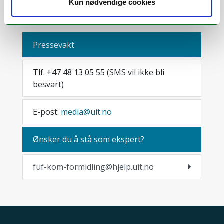
Kun nødvendige cookies
OYVIND.STOKKE@UIT.NO
+47 77 64 63 34
Pressevakt
Tlf. +47 48 13 05 55 (SMS vil ikke bli
besvart)
E-post:
media@uit.no
Ønsker du å stå som ekspert?
fuf-kom-formidling@hjelp.uit.no