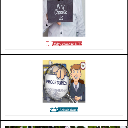
Why choose UiT?
Admissions