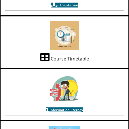
Orientation
Course Timetable
Information literacy