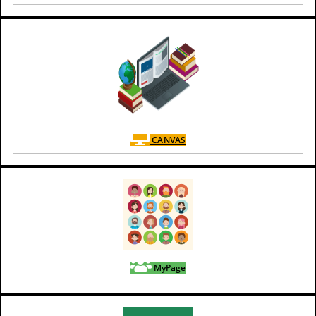
CANVAS
MyPage