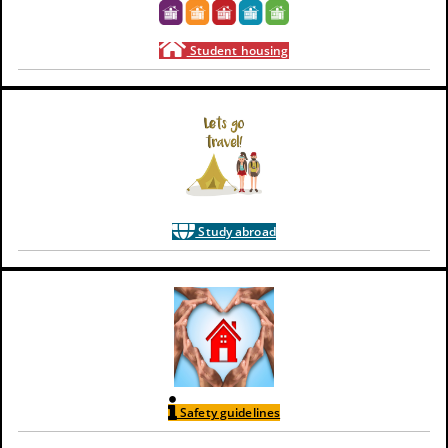
Student housing
Study abroad
Safety guidelines