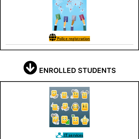
Police registration
ENROLLED STUDENTS
IT services