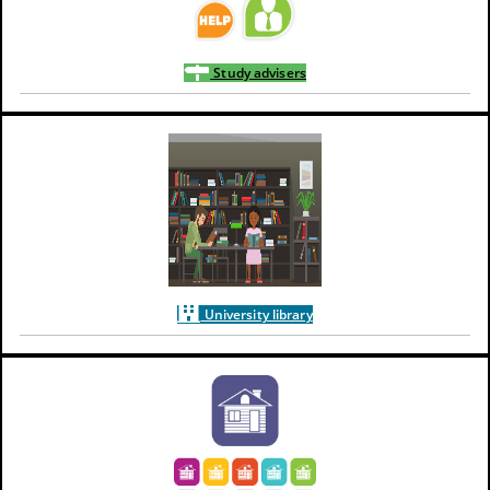
Study advisers
University library