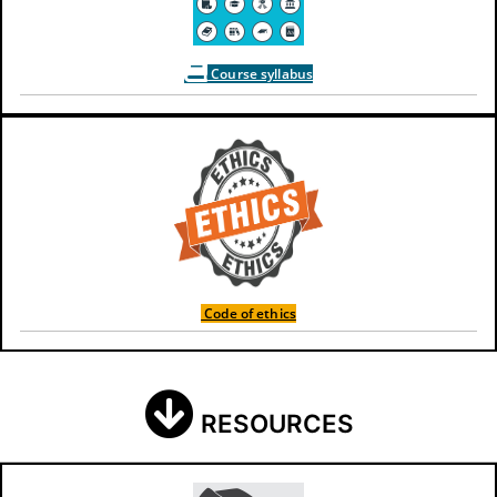
Course syllabus
Code of ethics
RESOURCES