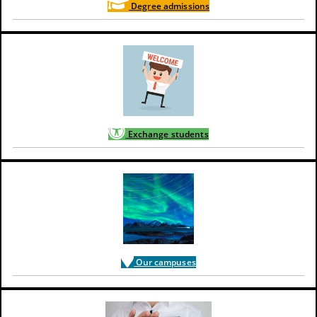
Degree admissions
Exchange students
Our campuses