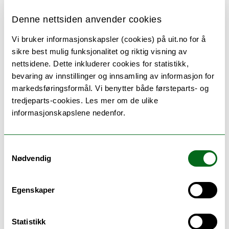
Denne nettsiden anvender cookies
Vi bruker informasjonskapsler (cookies) på uit.no for å
sikre best mulig funksjonalitet og riktig visning av
nettsidene. Dette inkluderer cookies for statistikk,
Informatikk,
bevaring av innstillinger og innsamling av informasjon for
markedsføringsformål. Vi benytter både førsteparts- og
datamaskinsystemer - bachelor
tredjeparts-cookies. Les mer om de ulike
informasjonskapslene nedenfor.
( Tromsø )
Ta en bachelor i informatikk og lær deg koding og
programmering. Vær med på å utvikle ny teknologi
Samtykkevalg
f...
Nødvendig
Egenskaper
Statistikk