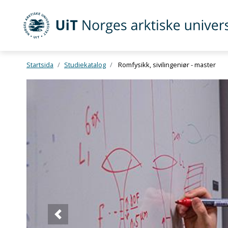
UiT Norges arktiske universitet
Startsida
Studiekatalog
Romfysikk, sivilingeniør - master
Gå til hovedinnhold
Forrige