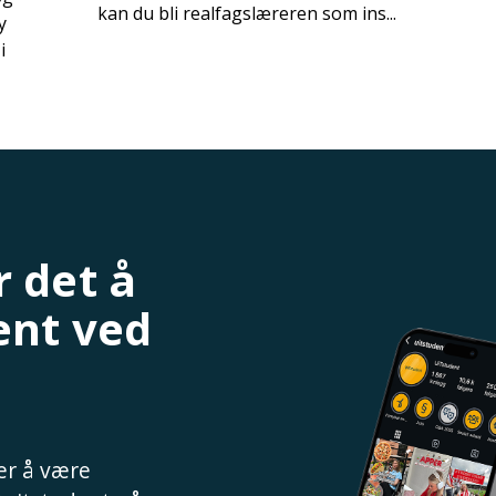
kan du bli realfagslæreren som ins...
y
i
 det å
ent ved
 er å være