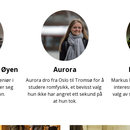
 Øyen
Aurora
eniør i
Aurora dro fra Oslo til Tromsø for å
Markus h
er seg
studere romfysikk, et bevisst valg
interes
on.
hun ikke har angret ett sekund på
valg av s
at hun tok.