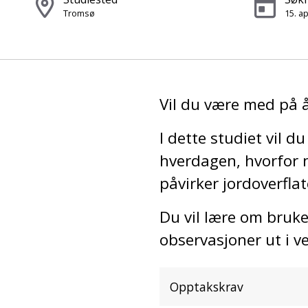
Tromsø
15. ap
Vil du være med på 
I dette studiet vil 
hverdagen, hvorfor n
påvirker jordoverfla
Du vil lære om bruken
observasjoner ut i 
Opptakskrav