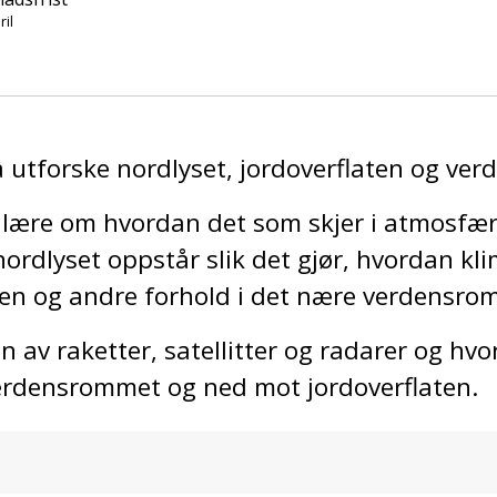
ril
å utforske nordlyset, jordoverflaten og ve
du lære om hvordan det som skjer i atmosfær
ordlyset oppstår slik det gjør, hvordan k
ten og andre forhold i det nære verdensrom
 av raketter, satellitter og radarer og hvo
verdensrommet og ned mot jordoverflaten.