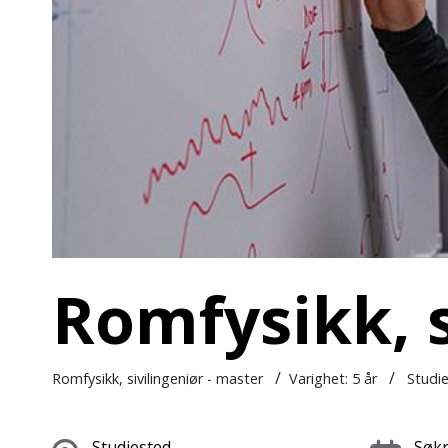
Romfysikk, s
/
/
Romfysikk, sivilingeniør - master
Varighet:
5 år
Studie
Studiested
Søkn