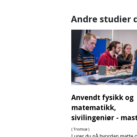
Andre studier d
Anvendt fysikk og
matematikk,
sivilingeniør - mas
( Tromsø )
Lurer du på hvordan matte 