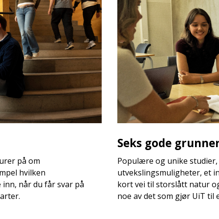
Seks gode grunner 
 lurer på om
Populære og unike studier,
mpel hvilken
utvekslingsmuligheter, et i
nn, når du får svar på
kort vei til storslått natur 
arter.
noe av det som gjør UiT til 