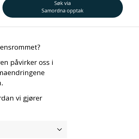
Søk via
Samordna opptak
rdensrommet?
en påvirker oss i
limaendringene
.
rdan vi gjører