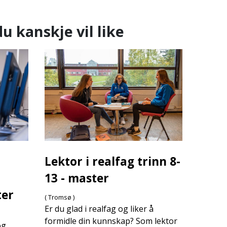
u kanskje vil like
Lektor i realfag trinn 8-
13 - master
ter
( Tromsø )
Er du glad i realfag og liker å
formidle din kunnskap? Som lektor
og