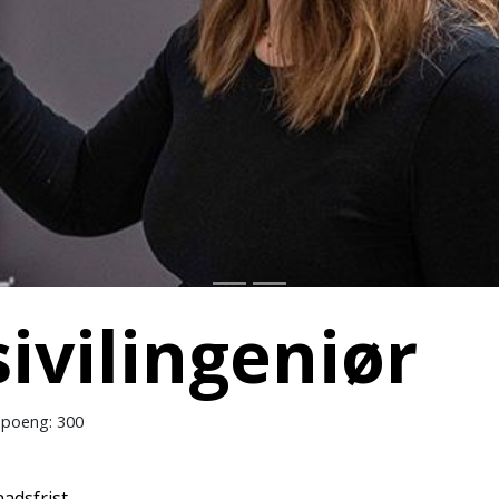
ivilingeniør
poeng: 300
adsfrist