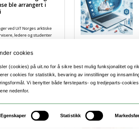
e ble arrangert i
i
ger ved UiT Norges arktiske
rvisere, ledere og studenter
partnere i kommune- [...]
nder cookies
 på plass i VeiKomp
er (cookies) på uit.no for å sikre best mulig funksjonalitet og rik
erer cookies for statistikk, bevaring av innstillinger og innsamlin
ingsformål. Vi benytter både førsteparts- og tredjeparts-cookie
lene nedenfor.
Egenskaper
Statistikk
Markedsfø
VeiKomp Nord