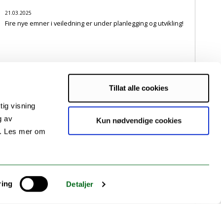
21.03.2025
Fire nye emner i veiledning er under planlegging og utvikling!
Tillat alle cookies
Prosjektoppstart i VeiKomp Nord
tig visning
g av
Kun nødvendige cookies
02.04.2024
KickOff og prosjektoppstart ble gjennomført 21.mars på
s. Les mer om
Linken Møtesenter i Tromsø med bli-kjent kveld kvelden før.
ring
Detaljer
VeiKomp Nord er i gang!
08.09.2023