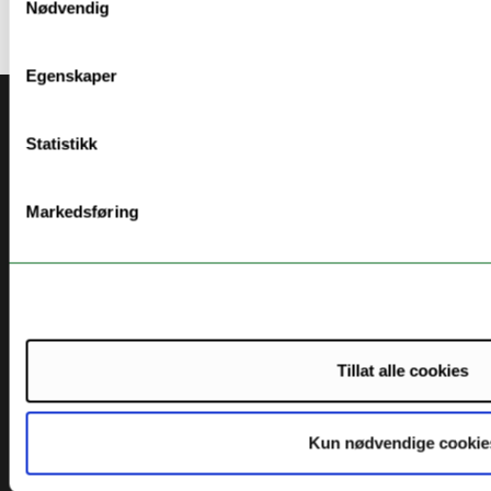
Nødvendig
Egenskaper
Akutt hjelp
Statistikk
Si ifra!
Driftsmeldinger
Markedsføring
Personvern ved UiT
Sikkerhet, beredskap og personvern
Informasjonskapsler
Tilgjengelighetserklæring
Tillat alle cookies
Kun nødvendige cookie
Kontakt UiT