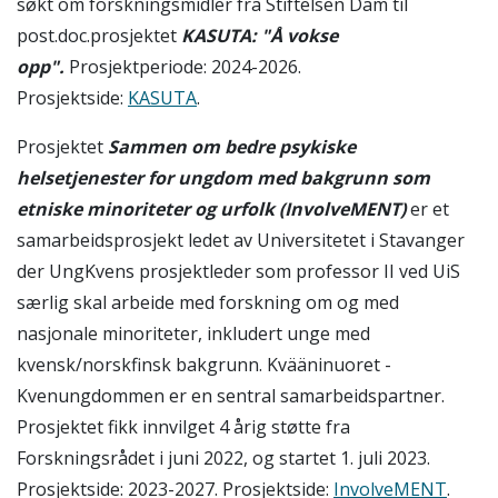
søkt om forskningsmidler fra Stiftelsen Dam til
post.doc.prosjektet
KASUTA: "Å vokse
opp".
Prosjektperiode: 2024-2026.
Prosjektside:
KASUTA
.
Prosjektet
Sammen om bedre psykiske
helsetjenester for ungdom med bakgrunn som
etniske minoriteter og urfolk (InvolveMENT)
er et
samarbeidsprosjekt ledet av Universitetet i Stavanger
der UngKvens prosjektleder som professor II ved UiS
særlig skal arbeide med forskning om og med
nasjonale minoriteter, inkludert unge med
kvensk/norskfinsk bakgrunn. Kvääninuoret -
Kvenungdommen er en sentral samarbeidspartner.
Prosjektet fikk innvilget 4 årig støtte fra
Forskningsrådet i juni 2022, og startet 1. juli 2023.
Prosjektside: 2023-2027. Prosjektside:
InvolveMENT
.