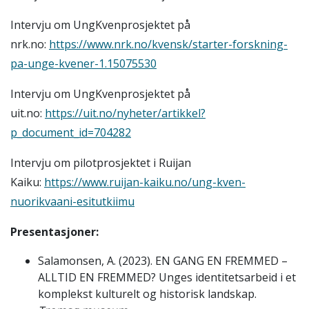
Intervju om UngKvenprosjektet på
nrk.no:
https://www.nrk.no/kvensk/starter-forskning-
pa-unge-kvener-1.15075530
Intervju om UngKvenprosjektet på
uit.no:
https://uit.no/nyheter/artikkel?
p_document_id=704282
Intervju om pilotprosjektet i Ruijan
Kaiku:
https://www.ruijan-kaiku.no/ung-kven-
nuorikvaani-esitutkiimu
Presentasjoner:
Salamonsen, A. (2023). EN GANG EN FREMMED –
ALLTID EN FREMMED? Unges identitetsarbeid i et
komplekst kulturelt og historisk landskap.