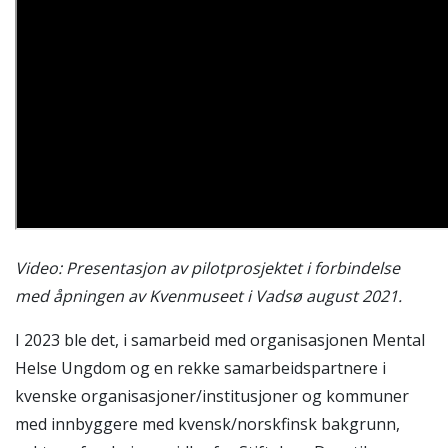
Video: Presentasjon av pilotprosjektet i forbindelse
med åpningen av Kvenmuseet i Vadsø august 2021.
I 2023 ble det, i samarbeid med organisasjonen Mental
Helse Ungdom og en rekke samarbeidspartnere i
kvenske organisasjoner/institusjoner og kommuner
med innbyggere med kvensk/norskfinsk bakgrunn,