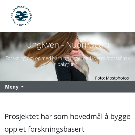
UiT Norges arktiske universitet
Gå til hovedinnhold
UngKven - NuoriKvääni
Forskning om og med barn og unge med kvensk/norskfinsk
bakgrunn
Foto: Mostphotos
Meny
Prosjektet har som hovedmål å bygge
opp et forskningsbasert