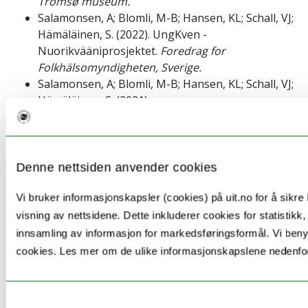
Tromsø museum.
Salamonsen, A; Blomli, M-B; Hansen, KL; Schall, VJ;
Hämäläinen, S. (2022). UngKven -
Nuorikvääniprosjektet.
Foredrag for
Folkhälsomyndigheten, Sverige.
Salamonsen, A; Blomli, M-B; Hansen, KL; Schall, VJ;
Hämäläinen, S. (2021)
«Ingenting om oss, uten oss»: NuoriKvääni-
prosjekti - UngKven-prosjektet.
Kvenseminaret
2021 Troms og Finnmark fylkeskommune.
Salamonsen, A; Blomli, M-B; Hämäläinen, S. (2021)
Denne nettsiden anvender cookies
NuoriKvääni-prosjekti: UngKven-prosjektet: Film
Vi bruker informasjonskapsler (cookies) på uit.no for å sikre b
til åpningen av Vadsø museum – Ruija
kvenmuseum.
Åpning og fagseminar Vadsø
visning av nettsidene. Dette inkluderer cookies for statistikk,
museum – Ruija kvenmuseum.
innsamling av informasjon for markedsføringsformål. Vi benyt
cookies. Les mer om de ulike informasjonskapslene nedenfo
Prosjektleder: Anita Salamonsen
Samtykkevalg