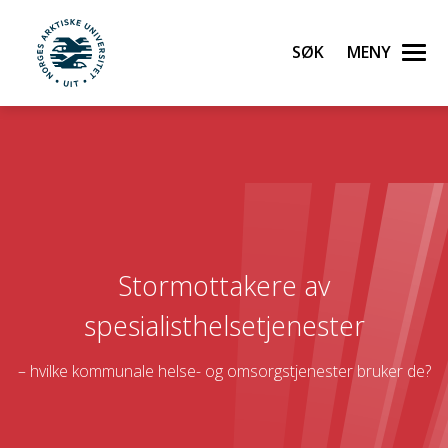
Søk
Meny
UiT Norges arktiske universitet
Gå til hovedinnhold
Stormottakere av
spesialisthelsetjenester
– hvilke kommunale helse- og omsorgstjenester bruker de?