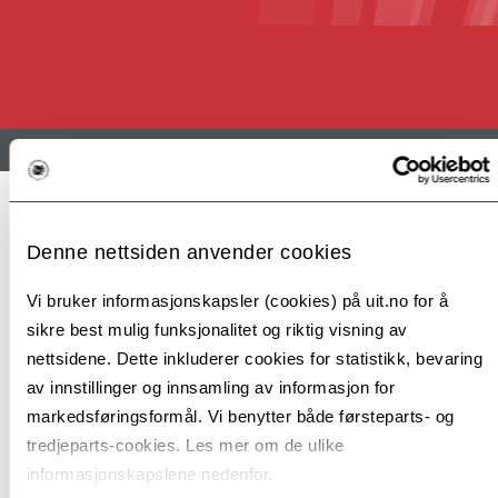
Meny
Referansegruppe
Denne nettsiden anvender cookies
Vi bruker informasjonskapsler (cookies) på uit.no for å
Det er etablert ei referansegruppe som skal gi
sikre best mulig funksjonalitet og riktig visning av
innspill gjennom hele forskningsprosessen
nettsidene. Dette inkluderer cookies for statistikk, bevaring
av innstillinger og innsamling av informasjon for
markedsføringsformål. Vi benytter både førsteparts- og
tredjeparts-cookies. Les mer om de ulike
Referansegruppa skal sikre at forskningen tar
informasjonskapslene nedenfor.
utgangspunkt i relevante utfordringer og