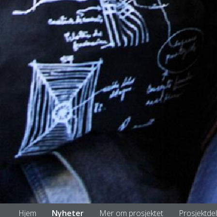
Hjem
Nyheter
Mer om prosjektet
Prosjektde