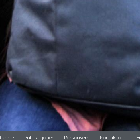
ltakere
Publikasjoner
Personvern
Kontakt oss
E