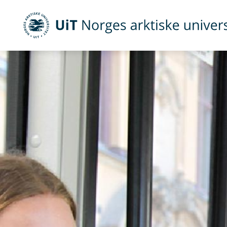
UiT Norges arktiske universitet
Gå til hovedinnhold