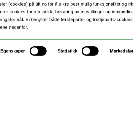
er (cookies) på uit.no for å sikre best mulig funksjonalitet og rik
erer cookies for statistikk, bevaring av innstillinger og innsamlin
 Fedreheim er tilbake i det digitale førersetet under vårens
ingsformål. Vi benytter både førsteparts- og tredjeparts-cookie
lene nedenfor.
Egenskaper
Statistikk
Markedsfø
r ei god blanding av endelige resultater og diskusjoner
g praktiske detaljer litt seinere i vår. Men hold av
 å få med deg det siste fra forskningsfronten på
prosjektet noen dager etter sendinga.