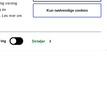
tig visning
g av
Kun nødvendige cookies
s. Les mer om
ring
Detaljer