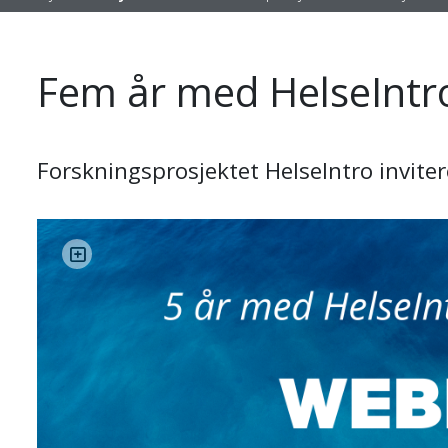
Fem år med HelseIntro 
Forskningsprosjektet HelseIntro inviter