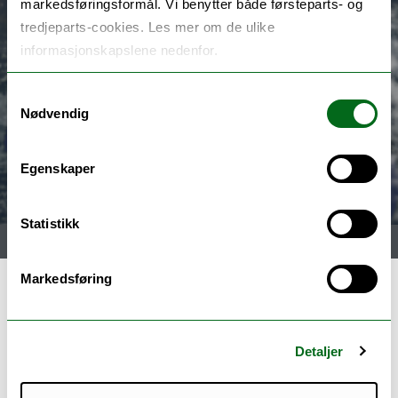
markedsføringsformål. Vi benytter både førsteparts- og
tredjeparts-cookies. Les mer om de ulike
informasjonskapslene nedenfor.
Samtykkevalg
Nødvendig
Egenskaper
Statistikk
Meny
Markedsføring
UNICube – Vi tar Nord-Norge
til stjernene – UiT Norges
Detaljer