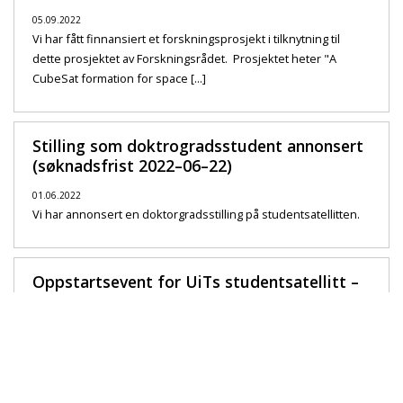
05.09.2022
Vi har fått finnansiert et forskningsprosjekt i tilknytning til
dette prosjektet av Forskningsrådet. Prosjektet heter "A
CubeSat formation for space [...]
Stilling som doktrogradsstudent annonsert
(søknadsfrist 2022–06–22)
01.06.2022
Vi har annonsert en doktorgradsstilling på studentsatellitten.
Oppstartsevent for UiTs studentsatellitt –
12. mai
27.04.2022
Vi holder en oppstartsevent for satellitten for studenter og
ansatte. Her blir det informasjon og matservering. Mer
informasjon finnes her: [...]