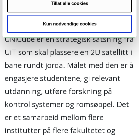
Arktiske Universitets
Tillat alle cookies
studentsatellitt
Kun nødvendige cookies
UNICube er en strategisk satsning fra
UiT som skal plassere en 2U satellitt i
bane rundt jorda. Målet med den er å
engasjere studentene, gi relevant
utdanning, utføre forskning på
kontrollsystemer og romsøppel. Det
er et samarbeid mellom flere
institutter på flere fakultetet og