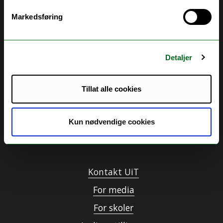
Markedsføring
Akutt hjelp
Si ifra!
Detaljer
Driftsmeldinger
Personvern ved UiT
Tillat alle cookies
Sikkerhet, beredskap og personvern
Informasjonskapsler
Kun nødvendige cookies
Tilgjengelighetserklæring
Kontakt UiT
For media
For skoler