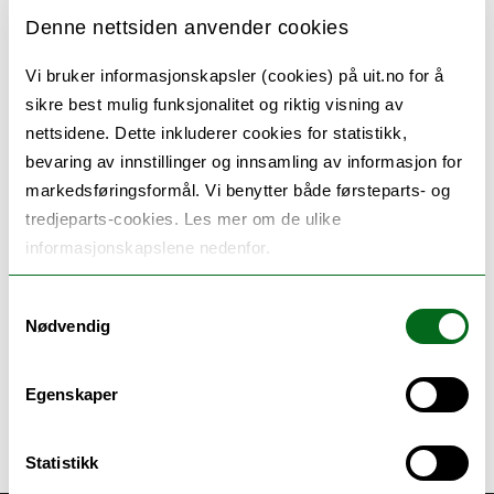
og struktur
Denne nettsiden anvender cookies
25.06.2026
Vi bruker informasjonskapsler (cookies) på uit.no for å
sikre best mulig funksjonalitet og riktig visning av
Derfor meldte vi oss på BACK-studien
nettsidene. Dette inkluderer cookies for statistikk,
bevaring av innstillinger og innsamling av informasjon for
18.12.2025
markedsføringsformål. Vi benytter både førsteparts- og
tredjeparts-cookies. Les mer om de ulike
Omfattende skolefravær krever
tverrfaglig innsats – kommuner inviteres
informasjonskapslene nedenfor.
til BACK-studien
Samtykkevalg
18.12.2025
Nødvendig
Egenskaper
Statistikk