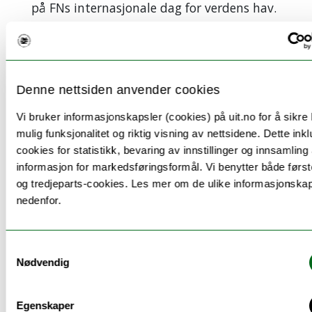
på FNs internasjonale dag for verdens hav.
– Havet er grunnlaget for store deler av
Norges økonomi, identitet og
samfunnsutvikling særlig i nord. Derfor er
Denne nettsiden anvender cookies
det naturlig at samtalen om sikkerhet og
beredskap også handler om havet, sier
Vi bruker informasjonskapsler (cookies) på uit.no for å sikre
Stokke Nilsen.
mulig funksjonalitet og riktig visning av nettsidene. Dette ink
cookies for statistikk, bevaring av innstillinger og innsamling
Praktisk informasjon
informasjon for markedsføringsformål. Vi benytter både først
og tredjeparts-cookies. Les mer om de ulike informasjonska
Blått kompass er en havkonferanse i regi
nedenfor.
av UiT Norges arktiske universitet, initiert
og ledet av Senter for hav og Arktis.
Samtykkevalg
Tid:
8.–9. juni 2026
Nødvendig
Mandag 8. juni:
Workshops ved UiT
Norges arktiske universitet
Tirsdag 9. juni:
Hovedkonferanse i
Egenskaper