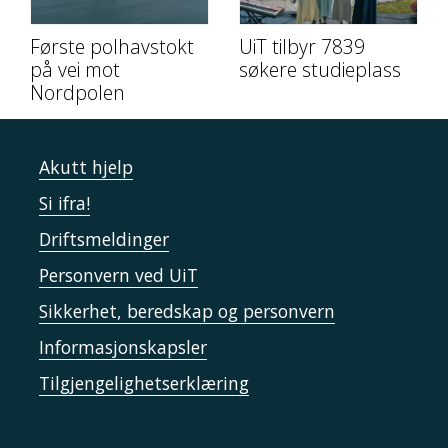
Første polhavstokt
UiT tilbyr 7839
på vei mot
søkere studieplass
Nordpolen
Akutt hjelp
Si ifra!
Driftsmeldinger
Personvern ved UiT
Sikkerhet, beredskap og personvern
Informasjonskapsler
Tilgjengelighetserklæring