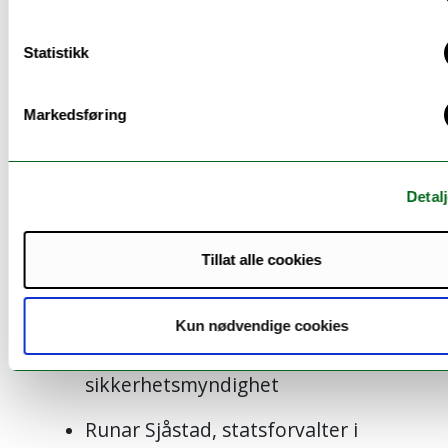
Havnestua, Tromsø
Statistikk
Blant deltakerne er
Ine Eriksen Søreide, partileder i
Markedsføring
Høyre
Martin Aarnæs, NATO Climate
Detalj
Change and Security Centre of
Excellence
Tillat alle cookies
Kontreadmiral Oliver Berdal, sjef
for Sjøforsvaret
Kun nødvendige cookies
Chris McCabe, Nasjonal
sikkerhetsmyndighet
Runar Sjåstad, statsforvalter i