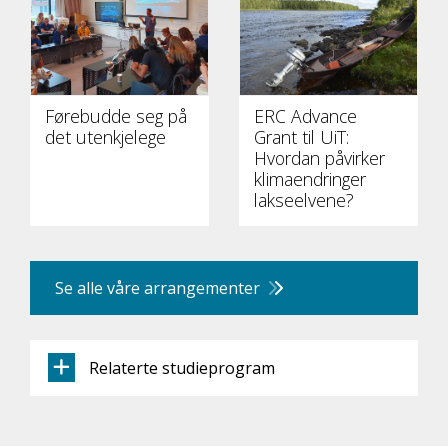
Førebudde seg på
ERC Advance
det utenkjelege
Grant til UiT:
Hvordan påvirker
klimaendringer
lakseelvene?
Se alle våre arrangementer
Relaterte studieprogram