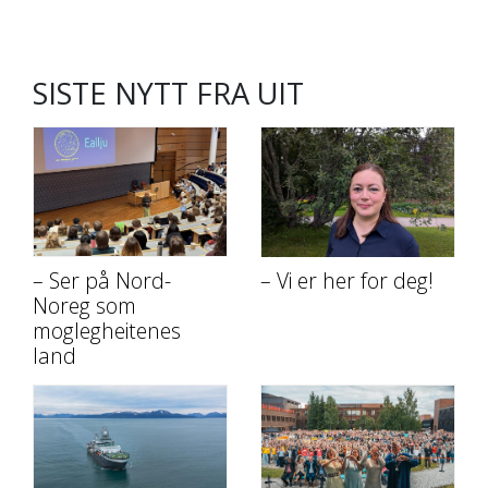
SISTE NYTT FRA UIT
– Ser på Nord-
– Vi er her for deg!
Noreg som
moglegheitenes
land