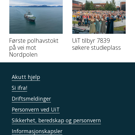
Første polhavstokt
UiT tilbyr 7839
på vei mot
søkere studieplass
Nordpolen
Akutt hjelp
Si ifra!
Driftsmeldinger
Personvern ved UiT
Sikkerhet, beredskap og personvern
Informasjonskapsler