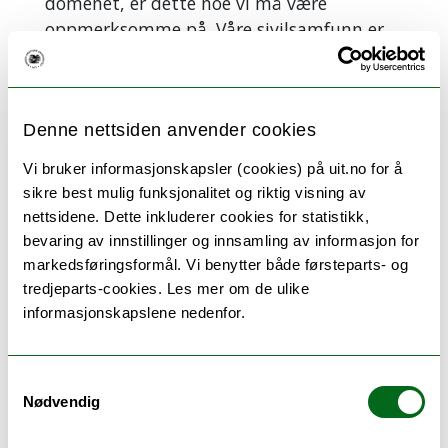
domenet, er dette noe vi må være
oppmerksomme på. Våre sivilsamfunn er
ganske enkle mål for enhver hybrid
aggressor som ønsker å utnytte
sårbarhetene som fins i enhver innovativ
Denne nettsiden anvender cookies
og storskala sivil infrastruktur, sier han.
Vi bruker informasjonskapsler (cookies) på uit.no for å
sikre best mulig funksjonalitet og riktig visning av
nettsidene. Dette inkluderer cookies for statistikk,
bevaring av innstillinger og innsamling av informasjon for
markedsføringsformål. Vi benytter både førsteparts- og
tredjeparts-cookies. Les mer om de ulike
informasjonskapslene nedenfor.
Samtykkevalg
Nødvendig
– Hvis du er en digital nasjon, som Estland eller
Norge, så gjør du deg selv mer sårbar for