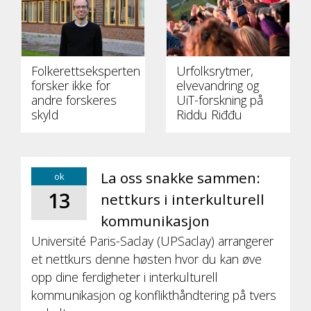
Folkerettseksperten
Urfolksrytmer,
forsker ikke for
elvevandring og
andre forskeres
UiT-forskning på
skyld
Riddu Riđđu
La oss snakke sammen:
ok
13
nettkurs i interkulturell
kommunikasjon
Université Paris-Saclay (UPSaclay) arrangerer
et nettkurs denne høsten hvor du kan øve
opp dine ferdigheter i interkulturell
kommunikasjon og konflikthåndtering på tvers