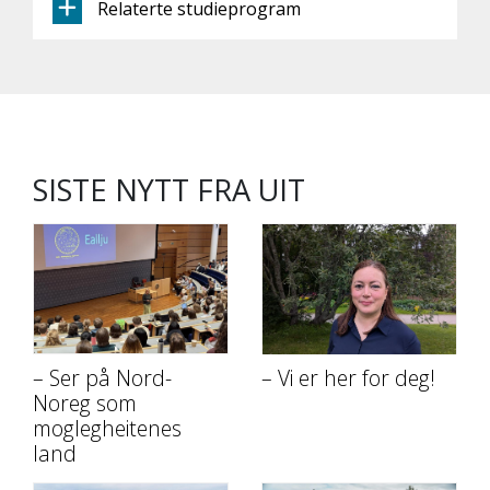
Relaterte studieprogram
SISTE NYTT FRA UIT
– Ser på Nord-
– Vi er her for deg!
Noreg som
moglegheitenes
land