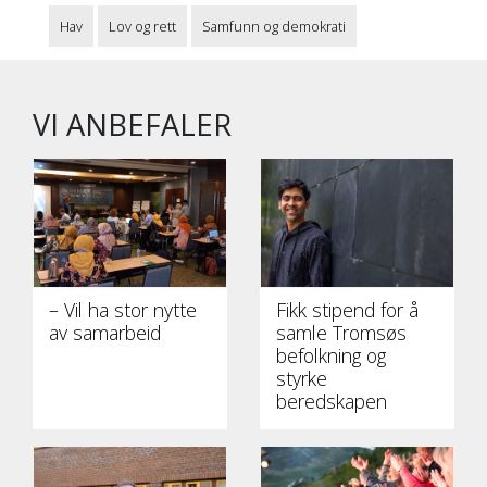
Hav
Lov og rett
Samfunn og demokrati
VI ANBEFALER
– Vil ha stor nytte
Fikk stipend for å
av samarbeid
samle Tromsøs
befolkning og
styrke
beredskapen