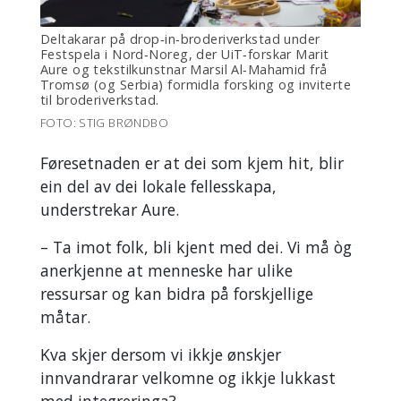
Deltakarar på drop‑in‑broderiverkstad under
Festspela i Nord‑Noreg, der UiT‑forskar Marit
Aure og tekstilkunstnar Marsil Al‑Mahamid frå
Tromsø (og Serbia) formidla forsking og inviterte
til broderiverkstad.
FOTO: STIG BRØNDBO
Føresetnaden er at dei som kjem hit, blir
ein del av dei lokale fellesskapa,
understrekar Aure.
– Ta imot folk, bli kjent med dei. Vi må òg
anerkjenne at menneske har ulike
ressursar og kan bidra på forskjellige
måtar.
Kva skjer dersom vi ikkje ønskjer
innvandrarar velkomne og ikkje lukkast