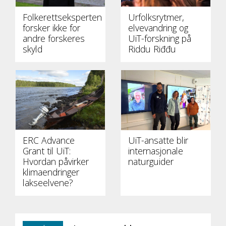
Folkerettseksperten
Urfolksrytmer,
forsker ikke for
elvevandring og
andre forskeres
UiT-forskning på
skyld
Riddu Riđđu
ERC Advance
UiT-ansatte blir
Grant til UiT:
internasjonale
Hvordan påvirker
naturguider
klimaendringer
lakseelvene?