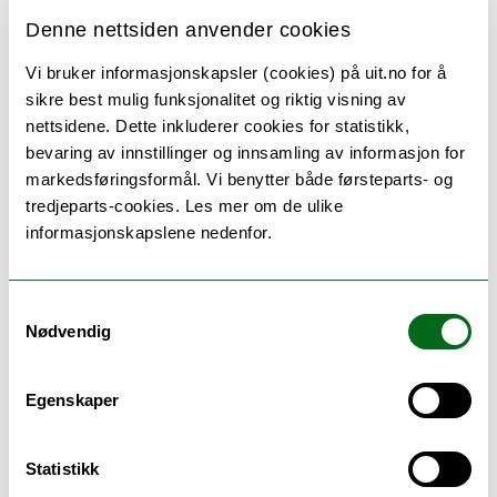
arbeider utandørs, og klimaendringane
Denne nettsiden anvender cookies
gjer vêret både meir uforutsigbart og meir
Vi bruker informasjonskapsler (cookies) på uit.no for å
krevande å handtere.
sikre best mulig funksjonalitet og riktig visning av
nettsidene. Dette inkluderer cookies for statistikk,
Gjennom intervju har ho fått eit tydeleg
bevaring av innstillinger og innsamling av informasjon for
innblikk i korleis ulike arbeidsplassar som
markedsføringsformål. Vi benytter både førsteparts- og
jobbar utandørs opplever situasjonen.
tredjeparts-cookies. Les mer om de ulike
informasjonskapslene nedenfor.
– Vi har funne ut at arbeidsplassar på
kysten allereie opplever auka vêrendringar.
Dei treng difor meir tid til førebuingar og
Samtykkevalg
vedlikehaldsarbeid, forsinkingar og
Nødvendig
kanselleringar, seier Ikäheimo.
Klimaendringar skaper meirarbeid i
Egenskaper
havbruket. Auka algeoppblomstring og
lakselus krev meir oppfølging. Varmare og
Statistikk
ustabile havtilhøve gjer både fiskevelferd