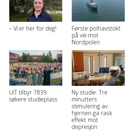
– Vi er her for deg!
Første polhavstokt
på vei mot
Nordpolen
UiT tilbyr 7839
Ny studie: Tre
søkere studieplass
minutters
stimulering av
hjernen ga rask
effekt mot
depresjon