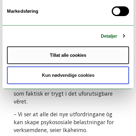
og produksjon meir krevjande.
Markedsføring
Samtidig fører tøffare vêr til større
belastning og høgare ulukkesrisiko for
tilsette på sjøanlegg.
Detaljer
Turistbransjen seier at lengre somrar og
kortare, mindre snørike vintrar gjer at
Tillat alle cookies
fleire turar blir avlyste. Det krev meir
planlegging og skaper meir stress for
Kun nødvendige cookies
guidane, spesielt når kundane sine
forventningar ikkje samsvarar med kva
som faktisk er trygt i det uforutsigbare
vêret.
– Vi ser at alle dei nye utfordringane òg
kan skape psykososiale belastningar for
verksemdene, seier Ikäheimo.