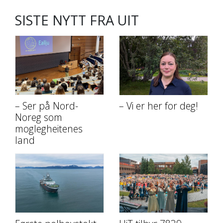
SISTE NYTT FRA UIT
– Ser på Nord-
– Vi er her for deg!
Noreg som
moglegheitenes
land