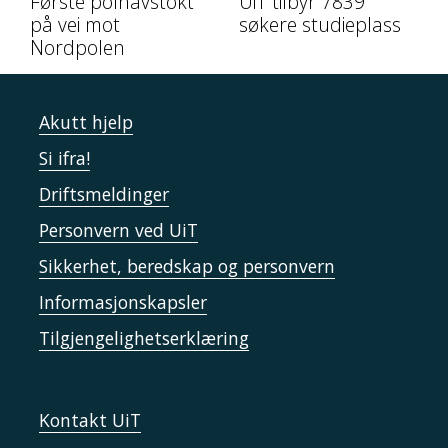
Første polhavstokt
UiT tilbyr 7839
på vei mot
søkere studieplass
Nordpolen
Akutt hjelp
Si ifra!
Driftsmeldinger
Personvern ved UiT
Sikkerhet, beredskap og personvern
Informasjonskapsler
Tilgjengelighetserklæring
Kontakt UiT