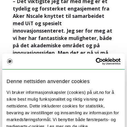
– Det viktigste jeg tar med meg er et
tydelig og forsterket engasjement fra
Aker Nscale knyttet til samarbeidet
med UiT og spesielt
innovasjonssenteret. Jeg ser for meg at
vi her har fantastiske muligheter, både
på det akademiske området og på
innovasjonssiden. Men det er nå vi må
levere på det.
I tillegg til innovasjonssenteret skal UiT
ifølge avtalen etablere et nytt
Denne nettsiden anvender cookies
forskningssenter som samler
Vi bruker informasjonskapsler (cookies) på uit.no for å
universitetets KI-forskning på tvers av
sikre best mulig funksjonalitet og riktig visning av
fakulteter og institutter. Senteret vil være
nettsidene. Dette inkluderer cookies for statistikk,
sentralt for å videreutvikle KI-miljøer i
bevaring av innstillinger og innsamling av informasjon for
verdensklasse. Avtalen åpner også for
markedsføringsformål. Vi benytter både førsteparts- og
prosjekter som støtter næringsutvikling og
tredjeparts-cookies. Les mer om de ulike