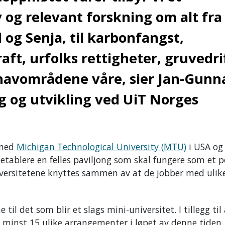
og relevant forskning om alt fra
 og Senja, til karbonfangst,
ft, urfolks rettigheter, gruvedri
 havområdene våre, sier Jan-Gunn
g og utvikling ved UiT Norges
 med
Michigan Technological University (MTU)
i USA og
l etablere en felles paviljong som skal fungere som et 
iversitetene knyttes sammen av at de jobber med ulik
e til det som blir et slags mini-universitet. I tillegg til
r minst 15 ulike arrangementer i løpet av denne tiden,