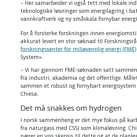
– Her samarbeider vi også tett med lokale ind
teknologiske løsninger som energilagring i batt
vannkraftverk og ny småskala fornybar energi
For å forsterke forskningen innen energiomsti
akkurat levert en stor søknad til Forskningsrå
forskningssenter for miljøvennlig energi (FME)
System».
– Vi har gjennom FME-søknaden satt sammen 
fra industri, akademia og det offentlige. Måle
sammen et robust og fornybart energisystem i
Chiesa.
Det må snakkes om hydrogen
I norsk sammenheng er det mye fokus på karb
fra naturgass med CSS) som klimaløsning. Chies
nærer en viss skepsis til dette og at de plan