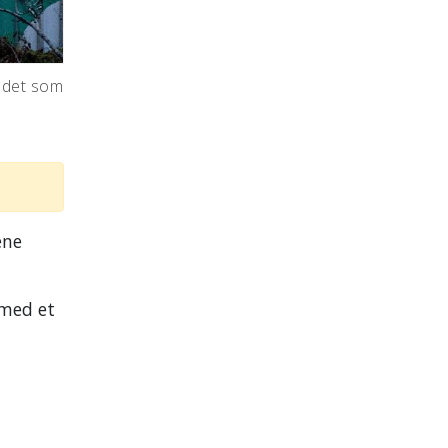
v det som
ene
 med et