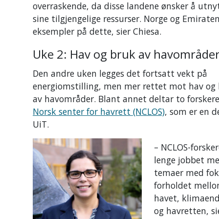
overraskende, da disse landene ønsker å utny
sine tilgjengelige ressurser. Norge og Emiraten
eksempler på dette, sier Chiesa.
Uke 2: Hav og bruk av havområde
Den andre uken legges det fortsatt vekt på
energiomstilling, men mer rettet mot hav og
av havområder. Blant annet deltar to forsker
Norsk senter for havrett (NCLOS)
, som er en d
UiT.
– NCLOS-forsker
lenge jobbet m
temaer med fok
forholdet mell
havet, klimaend
og havretten, si