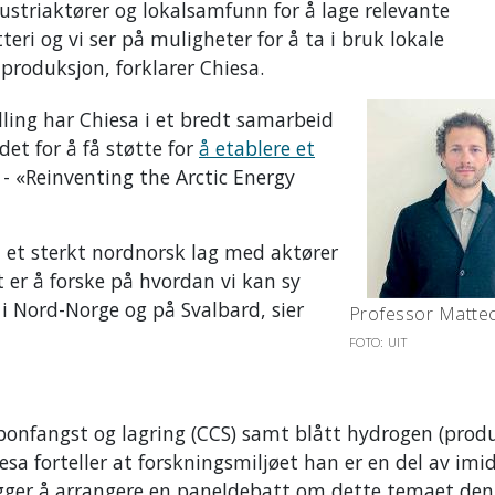
ustriaktører og lokalsamfunn for å lage relevante
eri og vi ser på muligheter for å ta i bruk lokale
produksjon, forklarer Chiesa.
lling har Chiesa i et bredt samarbeid
det for å få støtte for
å etablere et
- «Reinventing the Arctic Energy
et sterkt nordnorsk lag med aktører
t er å forske på hvordan vi kan sy
 Nord-Norge og på Svalbard, sier
Professor Matteo
FOTO: UIT
onfangst og lagring (CCS) samt blått hydrogen (prod
a forteller at forskningsmiljøet han er en del av imid
legger å arrangere en paneldebatt om dette temaet den