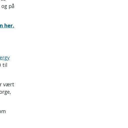
 og på
n her.
nergy
 til
r vært
orge,
nom