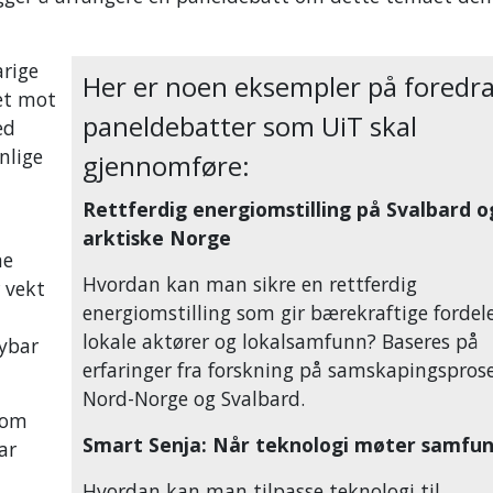
arige
Her er noen eksempler på foredr
set mot
paneldebatter som UiT skal
ed
nlige
gjennomføre:
Rettferdig energiomstilling på Svalbard o
arktiske Norge
ne
Hvordan kan man sikre en rettferdig
r vekt
energiomstilling som gir bærekraftige fordele
lokale aktører og lokalsamfunn? Baseres på
nybar
erfaringer fra forskning på samskapingsprose
Nord-Norge og Svalbard.
(som
Smart Senja: Når teknologi møter samfu
ar
Hvordan kan man tilpasse teknologi til