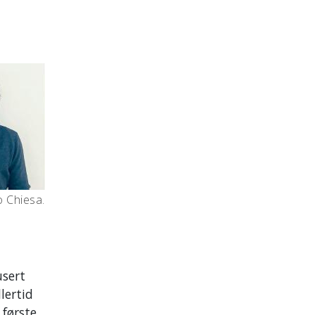
 Chiesa.
usert
lertid
 første