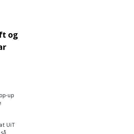
ft og
ar
pop-up
e
 at UiT
 så