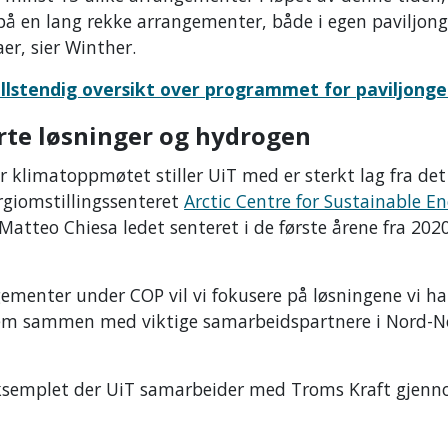
på en lang rekke arrangementer, både i egen paviljong
er, sier Winther.
ullstendig oversikt over programmet for paviljonge
rte løsninger og hydrogen
r klimatoppmøtet stiller UiT med er sterkt lag fra det
ergiomstillingssenteret
Arctic Centre for Sustainable E
 Matteo Chiesa ledet senteret i de første årene fra 2020
gementer under COP vil vi fokusere på løsningene vi ha
rem sammen med viktige samarbeidspartnere i Nord-N
ksemplet der UiT samarbeider med Troms Kraft gjen