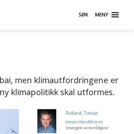
Søk
Meny
ubai, men klimautfordringene er
 ny klimapolitikk skal utformes.
Rolland, Tomas
tomas.rolland@uit.no
Strategisk seniorrådgiver