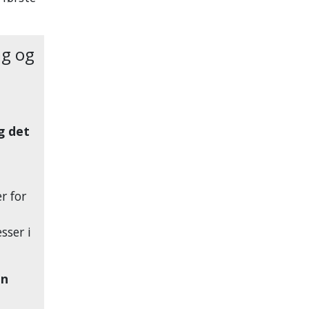
ag og
g det
r for
sser i
nn