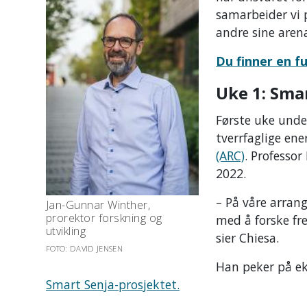
samarbeider vi 
andre sine arena
Du finner en f
Uke 1: Sma
Første uke unde
tverrfaglige en
(ARC)
. Professor
2022.
– På våre arran
Jan-Gunnar Winther,
prorektor forskning og
med å forske f
utvikling
sier Chiesa.
FOTO: DAVID JENSEN
Han peker på e
Smart Senja-prosjektet.