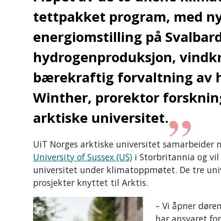
tettpakket program, med ny 
energiomstilling på Svalbard
hydrogenproduksjon, vindkra
bærekraftig forvaltning av
Winther, prorektor forsknin
arktiske universitet.
UiT Norges arktiske universitet samarbeider
University of Sussex (US)
i Storbritannia og vi
universitet under klimatoppmøtet. De tre un
prosjekter knyttet til Arktis.
– ­Vi åpner døren
har ansvaret fo