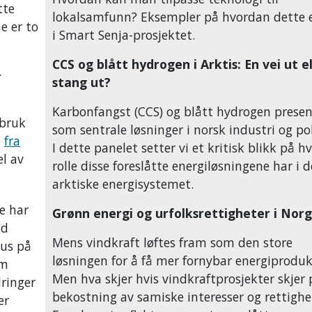
tte
lokalsamfunn? Eksempler på hvordan dette e
e er to
i Smart Senja-prosjektet.
CCS og blått hydrogen i Arktis: En vei ut el
r
stang ut?
Karbonfangst (CCS) og blått hydrogen presen
 bruk
som sentrale løsninger i norsk industri og pol
e
fra
I dette panelet setter vi et kritisk blikk på h
el av
rolle disse foreslåtte energiløsningene har i d
arktiske energisystemet.
e har
Grønn energi og urfolksrettigheter i Nor
ed
Mens vindkraft løftes fram som den store
us på
løsningen for å få mer fornybar energiproduk
om
Men hva skjer hvis vindkraftprosjekter skjer 
ringer
bekostning av samiske interesser og rettighe
er