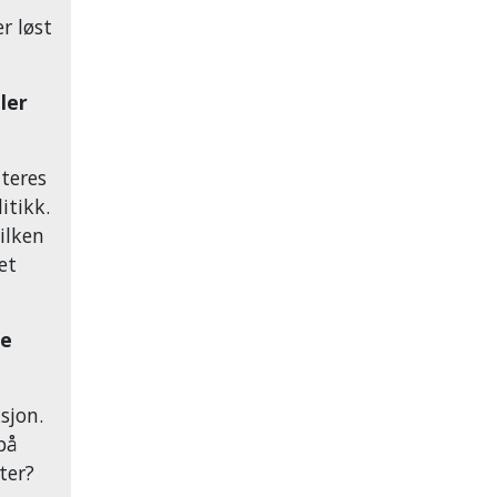
r løst
ler
teres
itikk.
vilken
et
ge
sjon.
på
ter?